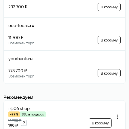
232 700 ₽
В корзину
ooo-locas
.ru
11 700 ₽
В корзину
Возможен торг
yourbank
.ru
778 700 ₽
В корзину
Возможен торг
Рекомендуем
гф06
.shop
-99%
SSL в подарок
14 982 ₽
?
В корзину
189 ₽