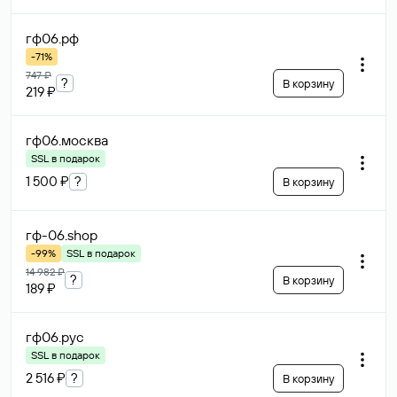
гф06
.рф
-71%
747 ₽
?
В корзину
219 ₽
гф06
.москва
SSL в подарок
1 500 ₽
?
В корзину
гф-06
.shop
-99%
SSL в подарок
14 982 ₽
?
В корзину
189 ₽
гф06
.рус
SSL в подарок
2 516 ₽
?
В корзину