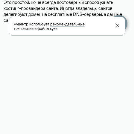
Это простой, но не всегда достоверный способ узнать
хостинг-провайдера сайта. Иногда владельцы сайтов
делегируют домен на бесплатные DNS-серверы, а данные
сайта хранятся у другого хостинг-провайдера.
Руцентр использует
рекомендательные
технологии
и
файлы куки
Как узнать актуальные DNS
домена
О том, где можно посмотреть список DNS-серверов для
домена в сервисе Whois, мы написали выше. Порядок
действий такой же, как при определении хостинга: необходимо
ввести доменное имя в поисковую строку Whois, после
получения ответа найти поле «nserver». В нем указаны
актуальные DNS домена.
Расшифровка значения полей
для доменов .ru, .su и .рф: