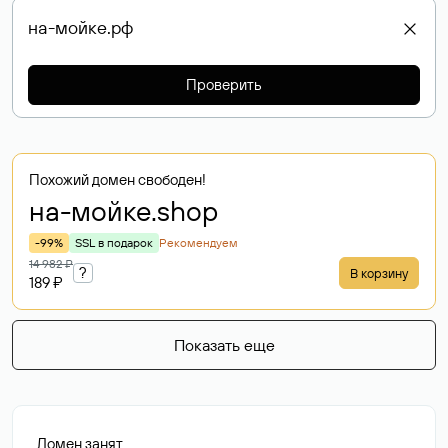
Проверить
Похожий домен свободен!
на-мойке
.shop
-99%
SSL в подарок
Рекомендуем
14 982 ₽
?
В корзину
189 ₽
Показать еще
Домен занят