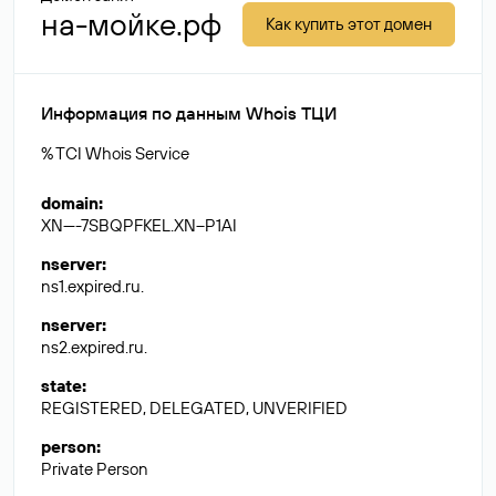
на-мойке.рф
Как купить этот домен
Информация по данным Whois ТЦИ
% TCI Whois Service
domain
:
XN----7SBQPFKEL.XN--P1AI
nserver
:
ns1.expired.ru.
nserver
:
ns2.expired.ru.
state
:
REGISTERED, DELEGATED, UNVERIFIED
person
:
Private Person