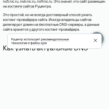
ns5.nic.ru, ns6.nic.ru, ns9.nic.ru. Это значит, что сайт размещен
на
хостинге сайтов
Руцентра.
Это простой, но не всегда достоверный способ узнать
хостинг-провайдера сайта. Иногда владельцы сайтов
делегируют домен на бесплатные DNS-серверы, а данные
сайта хранятся у другого хостинг-провайдера.
Руцентр использует
рекомендательные
технологии
и
файлы куки
Как узнать актуальные DNS
домена
О том, где можно посмотреть список DNS-серверов для
домена в сервисе Whois, мы написали выше. Порядок
действий такой же, как при определении хостинга: необходимо
ввести доменное имя в поисковую строку Whois, после
получения ответа найти поле «nserver». В нем указаны
актуальные DNS домена.
Расшифровка значения полей