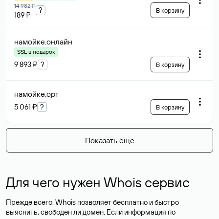
14 982 ₽
?
В корзину
189 ₽
намойке
.онлайн
SSL в подарок
9 893 ₽
?
В корзину
намойке
.орг
5 061 ₽
?
В корзину
Показать еще
Для чего нужен Whois сервис
Прежде всего, Whois позволяет бесплатно и быстро
выяснить, свободен ли домен. Если информация по