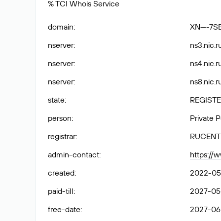
% TCI Whois Service
domain
:
XN----7
nserver
:
ns3.nic.ru
nserver
:
ns4.nic.ru
nserver
:
ns8.nic.ru
state
:
REGISTE
person
:
Private 
registrar
:
RUCENT
admin-contact
:
https:/
created
:
2022-05
paid-till
:
2027-05
free-date
:
2027-06