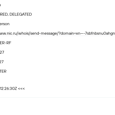
u
RED, DELEGATED
person
www.nic.ru/whois/send-message/?domain=xn----7sbfnbsnu0ahgn6i
ER-RF
27
27
TER
12:26:30Z <<<