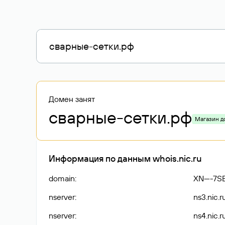
Домен занят
сварные-сетки
.рф
Магазин д
Информация по данным whois.nic.ru
domain
:
XN----7
nserver
:
ns3.nic.r
nserver
:
ns4.nic.r