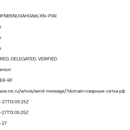
SBFNBSNU0AHGN6I.XN--P1AI
.
.
.
RED, DELEGATED, VERIFIED
Person
ER-RF
/www.nic.ru/whois/send-message/?domain=сварные-сетки.рф
-27T13:05:25Z
-27T13:05:25Z
-27