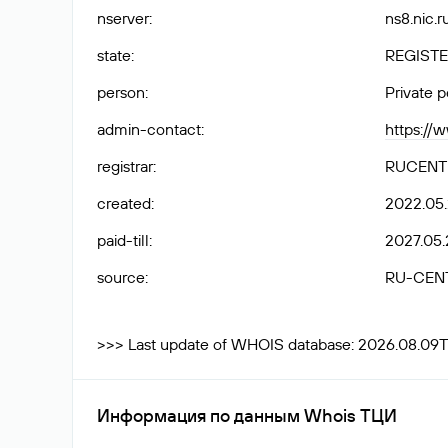
nserver
:
ns8.nic.r
state
:
REGISTE
person
:
Private 
admin-contact
:
https://
registrar
:
RUCENT
created
:
2022.05.
paid-till
:
2027.05.
source
:
RU-CEN
>>> Last update of WHOIS database: 2026.08.09T
Информация по данным Whois ТЦИ