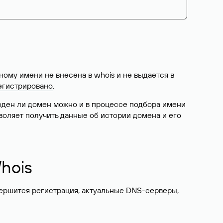
ому имени не внесена в whois и не выдается в
егистрировано
.
боден ли домен можно и в процессе подбора имени
воляет получить данные об истории домена и его
hois
вершится регистрация, актуальные DNS-серверы,