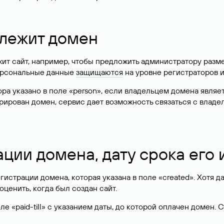
длежит домен
жит сайт, например, чтобы предложить администратору разм
персональные данные
защищаются
на уровне регистраторов 
атора указано в поле «person», если владельцем домена явля
истрирован домен, сервис дает возможность связаться с вла
ации домена, дату срока его
гистрации домена, которая указана в поле «created». Хотя д
оценить, когда был создан сайт.
 «paid-till» с указанием даты, до которой оплачен домен. 