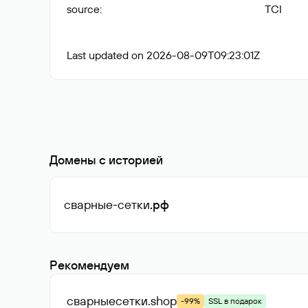
source
:
TCI
Last updated on 2026-08-09T09:23:01Z
Домены с историей
сварные-сетки
.рф
Рекомендуем
сварныесетки
.shop
-99%
SSL в подарок