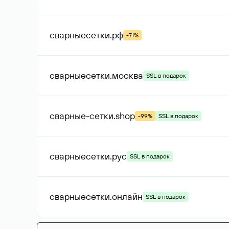
сварныесетки
.рф
-71%
сварныесетки
.москва
SSL в подарок
сварные-сетки
.shop
-99%
SSL в подарок
сварныесетки
.рус
SSL в подарок
сварныесетки
.онлайн
SSL в подарок