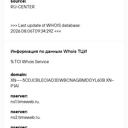
source
:
RU-CENTER
>>> Last update of WHOIS database:
2026.08.06T09:34:29Z <<<
Информация по данным Whois ТЦИ
% TCI Whois Service
domain
:
XN------5CDJCBLECIAD3DWBCNAGBMDDYL60B.XN--
P1AI
nserver
:
ns1.timeweb.ru.
nserver
:
ns2.timeweb.ru.
nserver
: