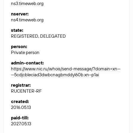
ns3.timeweb.org
nserver
:
ns4.timeweb.org
state
:
REGISTERED, DELEGATED
person
:
Private person
admin-contact
:
https://www.nic.ru/whois/send-message/?domain=xn---
---5cdjcbleciad3dwbcnagbmddyl60b.xn--p1ai
registrar
:
RUCENTER-RF
created
:
2016.05.13
paid-till
:
2027.05.13