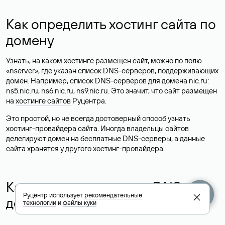
Как определить хостинг сайта по
домену
Узнать, на каком хостинге размещен сайт, можно по полю
«nserver», где указан список DNS-серверов, поддерживающих
домен. Например, список DNS-серверов для домена nic.ru:
ns5.nic.ru, ns6.nic.ru, ns9.nic.ru. Это значит, что сайт размещен
на
хостинге сайтов
Руцентра.
Это простой, но не всегда достоверный способ узнать
хостинг-провайдера сайта. Иногда владельцы сайтов
делегируют домен на бесплатные DNS-серверы, а данные
сайта хранятся у другого хостинг-провайдера.
Как узнать актуальные DNS
Руцентр использует
рекомендательные
домена
технологии
и
файлы куки
О том, где можно посмотреть список DNS-серверов для