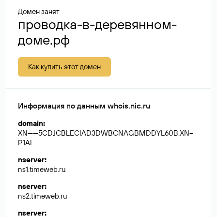
Домен занят
проводка-в-деревянном-
доме.рф
Как купить этот домен
Информация по данным whois.nic.ru
domain
:
XN------5CDJCBLECIAD3DWBCNAGBMDDYL60B.XN--
P1AI
nserver
:
ns1.timeweb.ru
nserver
:
ns2.timeweb.ru
nserver
: