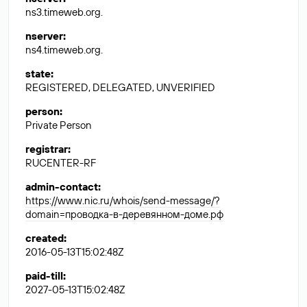
ns3.timeweb.org.
nserver
:
ns4.timeweb.org.
state
:
REGISTERED, DELEGATED, UNVERIFIED
person
:
Private Person
registrar
:
RUCENTER-RF
admin-contact
:
https://www.nic.ru/whois/send-message/?
domain=проводка-в-деревянном-доме.рф
created
:
2016-05-13T15:02:48Z
paid-till
:
2027-05-13T15:02:48Z