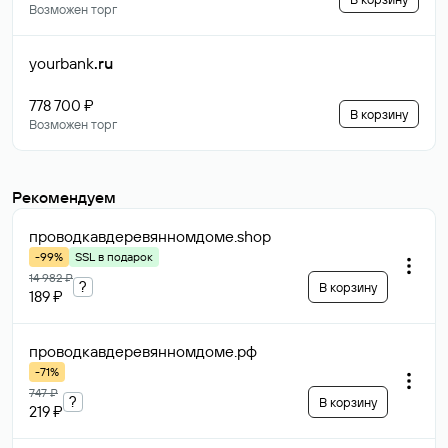
Возможен торг
yourbank
.ru
778 700 ₽
В корзину
Возможен торг
Рекомендуем
проводкавдеревянномдоме
.shop
-99%
SSL в подарок
14 982 ₽
?
В корзину
189 ₽
проводкавдеревянномдоме
.рф
-71%
747 ₽
?
В корзину
219 ₽