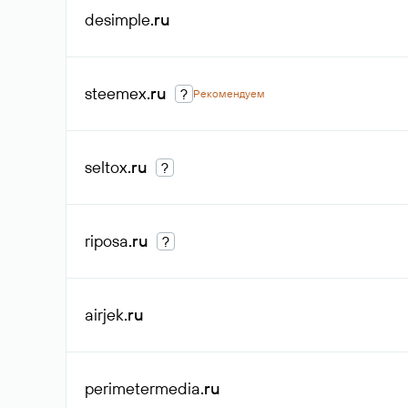
desimple
.ru
steemex
.ru
?
Рекомендуем
seltox
.ru
?
riposa
.ru
?
airjek
.ru
perimetermedia
.ru