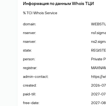
Информация по данным Whois ТЦИ
% TCI Whois Service
domain
:
WEBSTU
nserver
:
ns1.sigma
nserver
:
ns2.sigma
state
:
REGISTE
person
:
Private 
registrar
:
MAXNA
admin-contact
:
https://
created
:
2026-07-
paid-till
:
2027-07-
free-date
:
2027-08