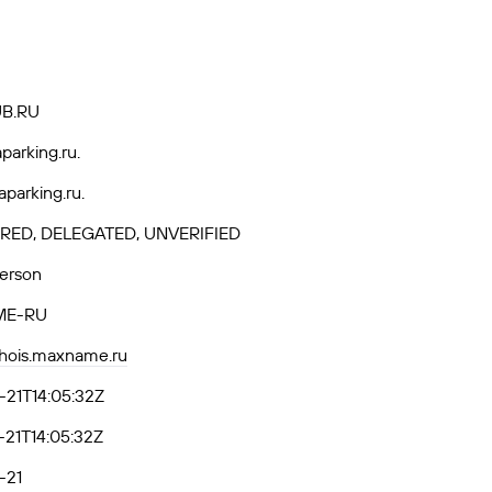
B.RU
parking.ru.
parking.ru.
RED, DELEGATED, UNVERIFIED
Person
ME-RU
whois.maxname.ru
21T14:05:32Z
21T14:05:32Z
-21