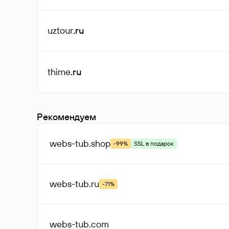
uztour
.ru
thime
.ru
Рекомендуем
webs-tub
.shop
-99%
SSL в подарок
webs-tub
.ru
-71%
webs-tub
.com