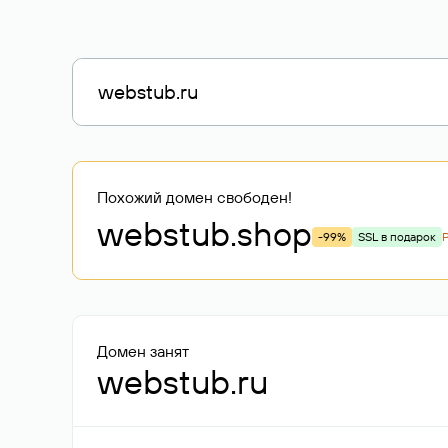
Похожий домен свободен!
webstub
.shop
-99%
SSL в подарок
Домен занят
webstub.ru