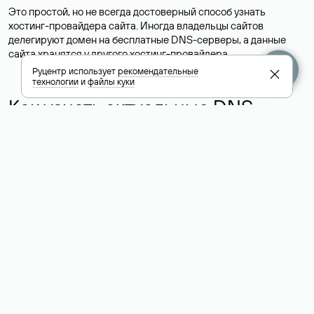
Это простой, но не всегда достоверный способ узнать
хостинг-провайдера сайта. Иногда владельцы сайтов
делегируют домен на бесплатные DNS-серверы, а данные
сайта хранятся у другого хостинг-провайдера.
Руцентр использует
рекомендательные
технологии
и
файлы куки
Как узнать актуальные DNS
домена
О том, где можно посмотреть список DNS-серверов для
домена в сервисе Whois, мы написали выше. Порядок
действий такой же, как при определении хостинга: необходимо
ввести доменное имя в поисковую строку Whois, после
получения ответа найти поле «nserver». В нем указаны
актуальные DNS домена.
Расшифровка значения полей
для доменов .ru, .su и .рф: