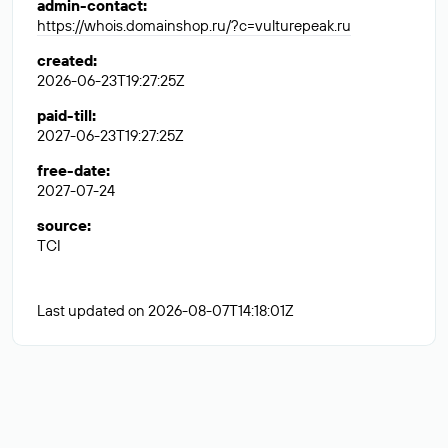
admin-contact
:
https://whois.domainshop.ru/?c=vulturepeak.ru
created
:
2026-06-23T19:27:25Z
paid-till
:
2027-06-23T19:27:25Z
free-date
:
2027-07-24
source
:
TCI
Last updated on 2026-08-07T14:18:01Z