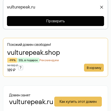
Проверить
Похожий домен свободен!
vulturepeak
.shop
-99%
SSL в подарок
Рекомендуем
14 982 ₽
?
В корзину
189 ₽
Домен занят
vulturepeak.ru
Как купить этот домен