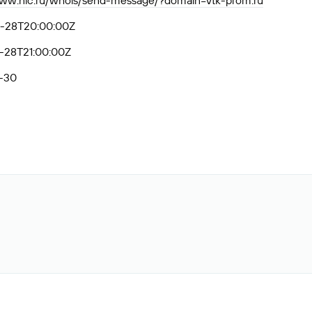
www.nic.ru/whois/send-message/?domain=vtk-prom.ru
-28T20:00:00Z
-28T21:00:00Z
-30