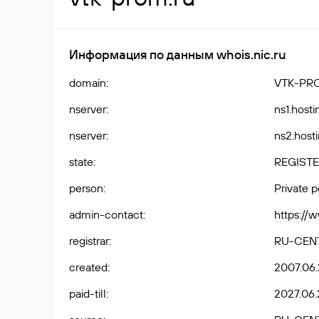
Информация по данным whois.nic.ru
domain
:
VTK-PR
nserver
:
ns1.hosti
nserver
:
ns2.hosti
state
:
REGISTE
person
:
Private 
admin-contact
:
https://
registrar
:
RU-CEN
created
:
2007.06.
paid-till
:
2027.06.