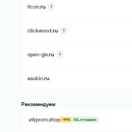
ifcon
.ru
?
clickwood
.ru
?
open-gis
.ru
?
asubio
.ru
Рекомендуем
vtkprom
.shop
-99%
SSL в подарок