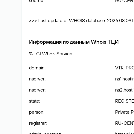
source
:
RU-CEN
>>> Last update of WHOIS database: 2026.08.09T
Информация по данным Whois ТЦИ
% TCI Whois Service
domain
:
VTK-PR
nserver
:
ns1.hosti
nserver
:
ns2.hosti
state
:
REGISTE
person
:
Private 
registrar
:
RU-CEN