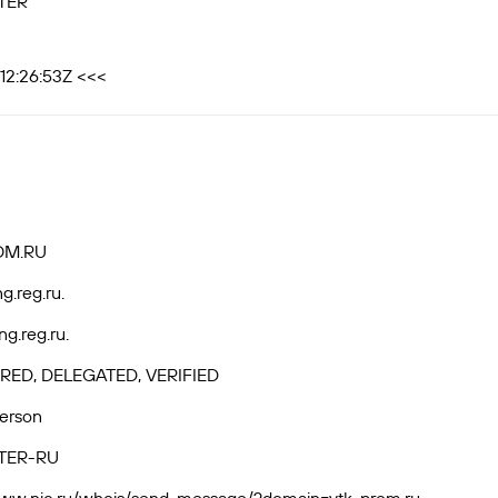
TER
12:26:53Z <<<
OM.RU
ng.reg.ru.
ng.reg.ru.
RED, DELEGATED, VERIFIED
Person
TER-RU