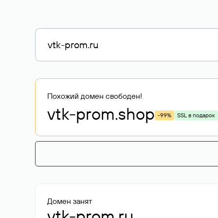
Похожий домен свободен!
vtk-prom
.shop
-99%
SSL в подарок
Домен занят
vtk-prom.ru