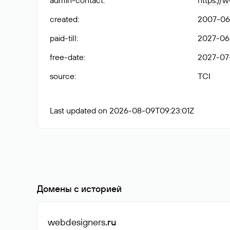
admin-contact
:
https://
created
:
2007-06
paid-till
:
2027-06
free-date
:
2027-07
source
:
TCI
Last updated on 2026-08-09T09:23:01Z
Домены с историей
webdesigners
.ru