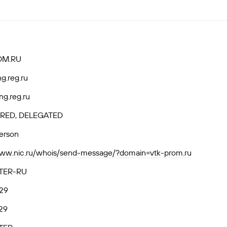
OM.RU
ng.reg.ru
ng.reg.ru
RED, DELEGATED
person
www.nic.ru/whois/send-message/?domain=vtk-prom.ru
TER-RU
29
29