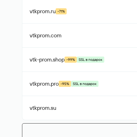
vtkprom
.ru
-71%
vtkprom
.com
vtk-prom
.shop
-99%
SSL в подарок
vtkprom
.pro
-95%
SSL в подарок
vtkprom
.su