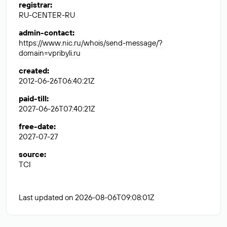
registrar
:
RU-CENTER-RU
admin-contact
:
https://www.nic.ru/whois/send-message/?
domain=vpribyli.ru
created
:
2012-06-26T06:40:21Z
paid-till
:
2027-06-26T07:40:21Z
free-date
:
2027-07-27
source
:
TCI
Last updated on 2026-08-06T09:08:01Z