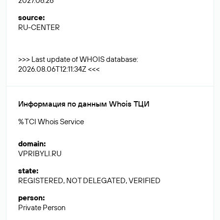
2027.06.26
source
:
RU-CENTER
>>> Last update of WHOIS database:
2026.08.06T12:11:34Z <<<
Информация по данным Whois ТЦИ
% TCI Whois Service
domain
:
VPRIBYLI.RU
state
:
REGISTERED, NOT DELEGATED, VERIFIED
person
:
Private Person