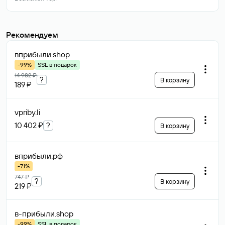
Рекомендуем
вприбыли
.shop
-99%
SSL в подарок
14 982 ₽
?
В корзину
189 ₽
vpriby
.li
10 402 ₽
?
В корзину
вприбыли
.рф
-71%
747 ₽
?
В корзину
219 ₽
в-прибыли
.shop
-99%
SSL в подарок