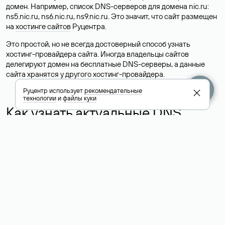
домен. Например, список DNS-серверов для домена nic.ru:
ns5.nic.ru, ns6.nic.ru, ns9.nic.ru. Это значит, что сайт размещен
на
хостинге сайтов
Руцентра.
Это простой, но не всегда достоверный способ узнать
хостинг-провайдера сайта. Иногда владельцы сайтов
делегируют домен на бесплатные DNS-серверы, а данные
сайта хранятся у другого хостинг-провайдера.
Руцентр использует
рекомендательные
технологии
и
файлы куки
Как узнать актуальные DNS
домена
О том, где можно посмотреть список DNS-серверов для
домена в сервисе Whois, мы написали выше. Порядок
действий такой же, как при определении хостинга: необходимо
ввести доменное имя в поисковую строку Whois, после
получения ответа найти поле «nserver». В нем указаны
актуальные DNS домена.