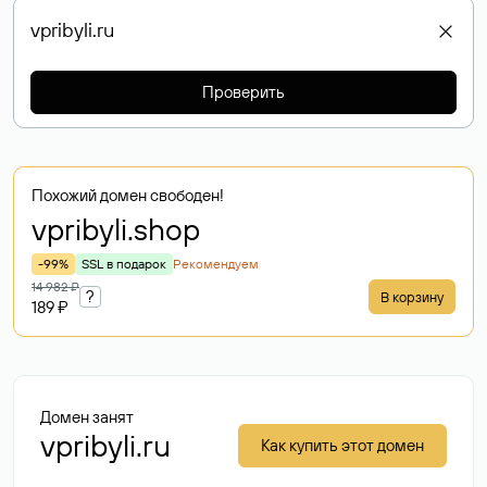
Проверить
Похожий домен свободен!
vpribyli
.shop
-99%
SSL в подарок
Рекомендуем
14 982 ₽
?
В корзину
189 ₽
Домен занят
vpribyli.ru
Как купить этот домен