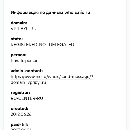
Информация по данным whois.nic.ru
domain
:
VPRIBYLI.RU
state
:
REGISTERED, NOT DELEGATED
person
:
Private person
admin-contact
:
https://www.nic.ru/whois/send-message/?
domain=vpribyli.ru
registrar
:
RU-CENTER-RU
created
:
2012.06.26
paid-till
: