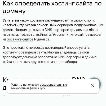
Как определить хостинг сайта по
домену
Узнать, на каком хостинге размещен сайт, можно по полю
«nserver», где указан список DNS-серверов, поддерживающих
домен. Например, список DNS-серверов для домена nic.ru:
ns5.nic.ru, ns6.nic.ru, ns9.nic.ru. Это значит, что сайт размещен
на
хостинге сайтов
Руцентра.
Это простой, но не всегда достоверный способ узнать
хостинг-провайдера сайта. Иногда владельцы сайтов
делегируют домен на бесплатные DNS-серверы, а данные
сайта хранятся у другого хостинг-провайдера.
Как узнать актуальные DNS
Руцентр использует
рекомендательные
домена
технологии
и
файлы куки
О том, где можно посмотреть список DNS-серверов для
домена в сервисе Whois, мы написали выше. Порядок