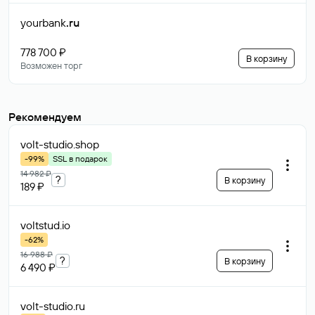
yourbank
.ru
778 700 ₽
В корзину
Возможен торг
Рекомендуем
volt-studio
.shop
-99%
SSL в подарок
14 982 ₽
?
В корзину
189 ₽
voltstud
.io
-62%
16 988 ₽
?
В корзину
6 490 ₽
volt-studio
.ru