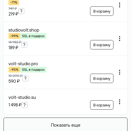
-71%
747 ₽
?
В корзину
219 ₽
studiovolt
.shop
-99%
SSL в подарок
14 982 ₽
?
В корзину
189 ₽
volt-studio
.pro
-95%
SSL в подарок
13 090 ₽
?
В корзину
590 ₽
volt-studio
.su
1 498 ₽
?
В корзину
Показать еще