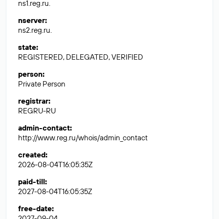
ns1.reg.ru.
nserver
:
ns2.reg.ru.
state
:
REGISTERED, DELEGATED, VERIFIED
person
:
Private Person
registrar
:
REGRU-RU
admin-contact
:
http://www.reg.ru/whois/admin_contact
created
:
2026-08-04T16:05:35Z
paid-till
:
2027-08-04T16:05:35Z
free-date
:
2027-09-04