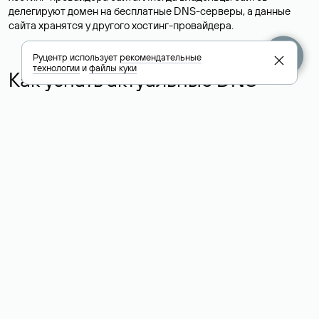
делегируют домен на бесплатные DNS-серверы, а данные
сайта хранятся у другого хостинг-провайдера.
Руцентр использует
рекомендательные
технологии
и
файлы куки
Как узнать актуальные DNS
домена
О том, где можно посмотреть список DNS-серверов для
домена в сервисе Whois, мы написали выше. Порядок
действий такой же, как при определении хостинга: необходимо
ввести доменное имя в поисковую строку Whois, после
получения ответа найти поле «nserver». В нем указаны
актуальные DNS домена.
Расшифровка значения полей
для доменов .ru, .su и .рф:
«nserver»: список DNS-серверов, на которые делегирован