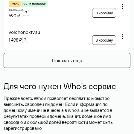
-95%
SSL в подарок
13 090 ₽
?
В корзину
590 ₽
volchonoktv
.su
1 498 ₽
?
В корзину
Показать еще
Для чего нужен Whois сервис
Прежде всего, Whois позволяет бесплатно и быстро
выяснить, свободен ли домен. Если информация по
доменному имени не внесена в whois и не выдается в
результатах проверки домена, значит, доменное имя
свободно и с большой долей вероятности
может быть
зарегистрировано
.