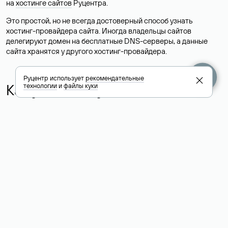
на
хостинге сайтов
Руцентра.
Это простой, но не всегда достоверный способ узнать
хостинг-провайдера сайта. Иногда владельцы сайтов
делегируют домен на бесплатные DNS-серверы, а данные
сайта хранятся у другого хостинг-провайдера.
Руцентр использует
рекомендательные
Как узнать актуальные DNS
технологии
и
файлы куки
домена
О том, где можно посмотреть список DNS-серверов для
домена в сервисе Whois, мы написали выше. Порядок
действий такой же, как при определении хостинга: необходимо
ввести доменное имя в поисковую строку Whois, после
получения ответа найти поле «nserver». В нем указаны
актуальные DNS домена.
Расшифровка значения полей