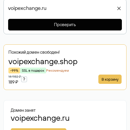
Проверить
Похожий домен свободен!
voipexchange
.shop
-99%
SSL в подарок
Рекомендуем
14 982 ₽
?
В корзину
189 ₽
Домен занят
voipexchange.ru