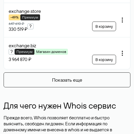
exchange
.store
-49%
Премиум
647 610 ₽
?
В корзину
330 519 ₽
exchange
.biz
?
Премиум
Магазин доменов
3 964 870 ₽
В корзину
Показать еще
Для чего нужен Whois сервис
Прежде всего, Whois позволяет бесплатно и быстро
выяснить, свободен ли домен. Если информация по
доменному имени не внесена в whois и не выдается в