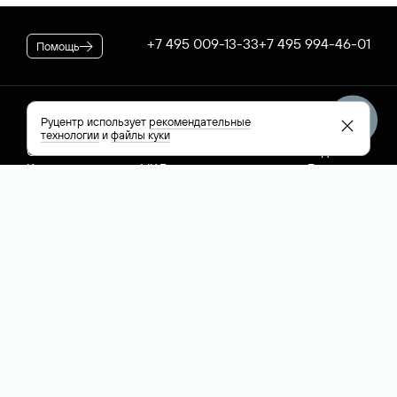
+7 495 009-13-33
+7 495 994-46-01
Помощь
Руцентр
Социальные сети
Полезное
Руцентр использует
рекомендательные
технологии
и
файлы куки
О компании
Вконтакте
РБК: последние
Контакты
VK Видео
новости России и
Лицензии и
Телеграм
мира
свидетельства
Max
Каталог компаний
РФ
РБК: котировки
акций
English (USD)