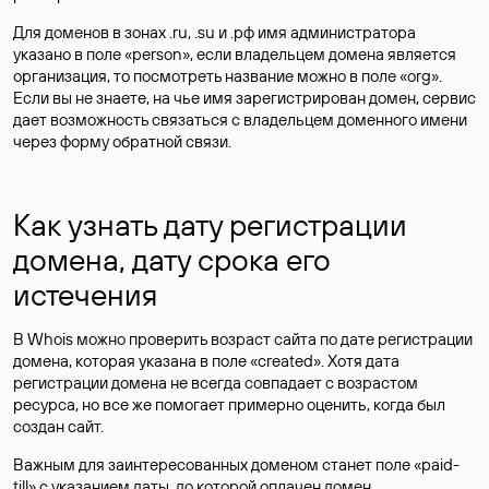
Для доменов в зонах .ru, .su и .рф имя администратора
указано в поле «person», если владельцем домена является
организация, то посмотреть название можно в поле «org».
Если вы не знаете, на чье имя зарегистрирован домен, сервис
дает возможность связаться с владельцем доменного имени
через форму обратной связи.
Как узнать дату регистрации
домена, дату срока его
истечения
В Whois можно проверить возраст сайта по дате регистрации
домена, которая указана в поле «created». Хотя дата
регистрации домена не всегда совпадает с возрастом
ресурса, но все же помогает примерно оценить, когда был
создан сайт.
Важным для заинтересованных доменом станет поле «paid-
till» с указанием даты, до которой оплачен домен.