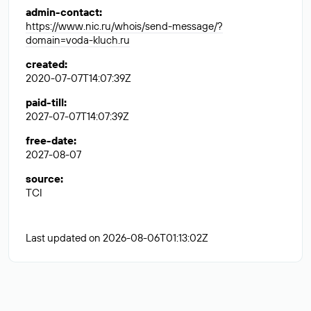
admin-contact
:
https://www.nic.ru/whois/send-message/?
domain=voda-kluch.ru
created
:
2020-07-07T14:07:39Z
paid-till
:
2027-07-07T14:07:39Z
free-date
:
2027-08-07
source
:
TCI
Last updated on 2026-08-06T01:13:02Z