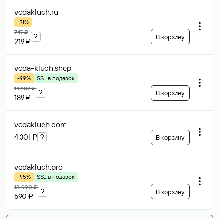
vodakluch
.ru
-71%
747 ₽
?
В корзину
219 ₽
voda-kluch
.shop
-99%
SSL в подарок
14 982 ₽
?
В корзину
189 ₽
vodakluch
.com
4 301 ₽
?
В корзину
vodakluch
.pro
-95%
SSL в подарок
13 090 ₽
?
В корзину
590 ₽