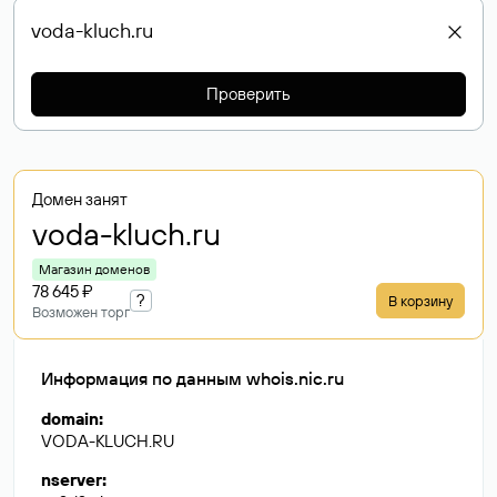
Проверить
Домен занят
voda-kluch
.ru
Магазин доменов
78 645 ₽
?
В корзину
Возможен торг
Информация по данным whois.nic.ru
domain
:
VODA-KLUCH.RU
nserver
: