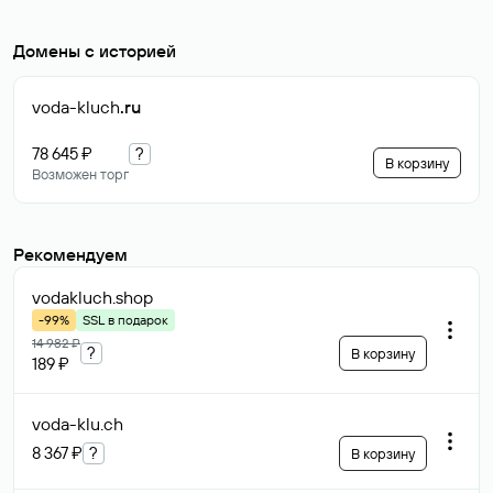
Домены с историей
voda-kluch
.ru
78 645 ₽
?
В корзину
Возможен торг
Рекомендуем
vodakluch
.shop
-99%
SSL в подарок
14 982 ₽
?
В корзину
189 ₽
voda-klu
.ch
8 367 ₽
?
В корзину