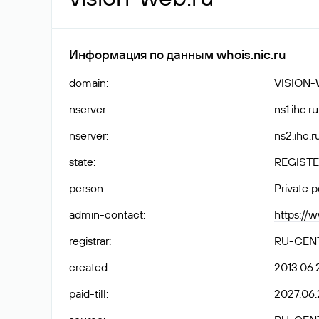
Информация по данным whois.nic.ru
domain
:
VISION-
nserver
:
ns1.ihc.ru
nserver
:
ns2.ihc.r
state
:
REGISTE
person
:
Private 
admin-contact
:
https://
registrar
:
RU-CEN
created
:
2013.06.
paid-till
:
2027.06.