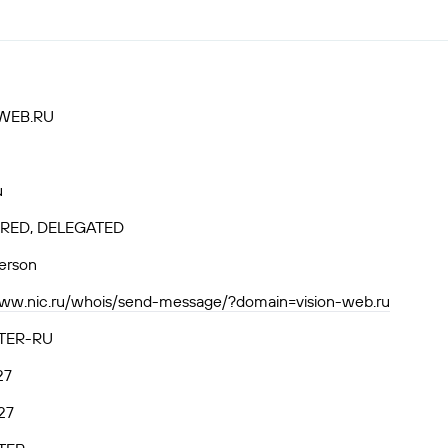
WEB.RU
u
RED, DELEGATED
person
www.nic.ru/whois/send-message/?domain=vision-web.ru
TER-RU
27
27