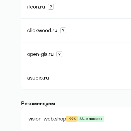
ifcon
.ru
?
clickwood
.ru
?
open-gis
.ru
?
asubio
.ru
Рекомендуем
vision-web
.shop
-99%
SSL в подарок