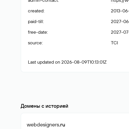
admin-contact
:
https://
created
:
2013-06-
paid-till
:
2027-06-
free-date
:
2027-07
source
:
TCI
Last updated on 2026-08-09T10:13:01Z
Домены с историей
webdesigners
.ru