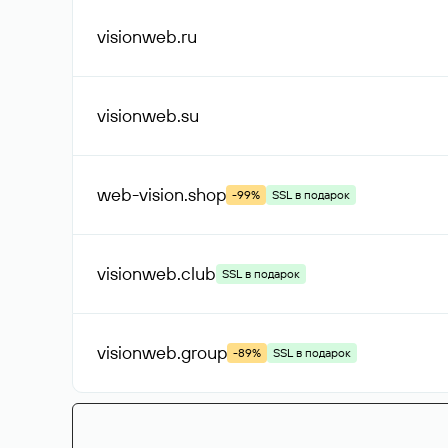
visionweb
.ru
visionweb
.su
web-vision
.shop
-99%
SSL в подарок
visionweb
.club
SSL в подарок
visionweb
.group
-89%
SSL в подарок