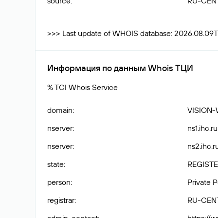
source
:
RU-CEN
>>> Last update of WHOIS database: 2026.08.09T
Информация по данным Whois ТЦИ
% TCI Whois Service
domain
:
VISION-
nserver
:
ns1.ihc.ru
nserver
:
ns2.ihc.ru
state
:
REGISTE
person
:
Private 
registrar
:
RU-CEN