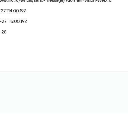
www.nic.ru/whois/send-message/?domain=vision-web.ru
27T14:00:19Z
27T15:00:19Z
-28