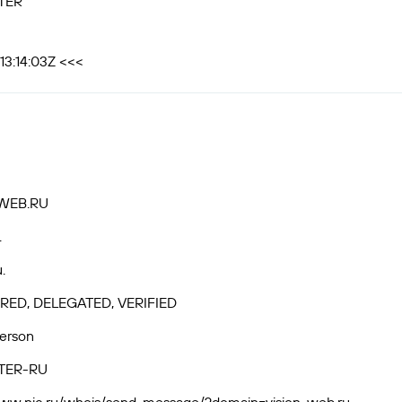
TER
13:14:03Z <<<
WEB.RU
.
.
RED, DELEGATED, VERIFIED
Person
TER-RU