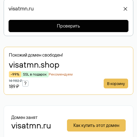
Проверить
Похожий домен свободен!
visatmn
.shop
-99%
SSL в подарок
Рекомендуем
14 982 ₽
?
В корзину
189 ₽
Домен занят
visatmn.ru
Как купить этот домен