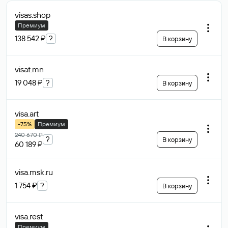
visas
.shop
Премиум
138 542 ₽
?
В корзину
visat
.mn
19 048 ₽
?
В корзину
visa
.art
-75%
Премиум
240 670 ₽
?
В корзину
60 189 ₽
visa.msk
.ru
1 754 ₽
?
В корзину
visa
.rest
Премиум