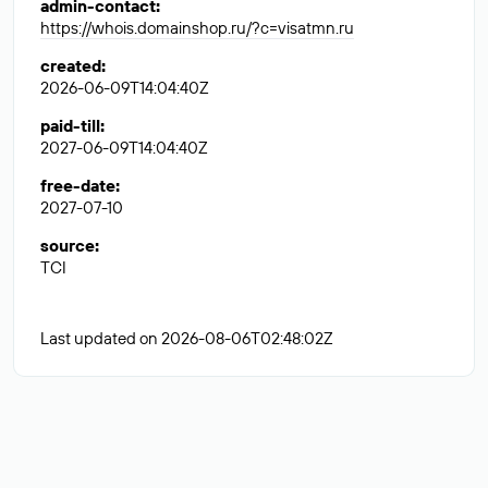
admin-contact
:
https://whois.domainshop.ru/?c=visatmn.ru
created
:
2026-06-09T14:04:40Z
paid-till
:
2027-06-09T14:04:40Z
free-date
:
2027-07-10
source
:
TCI
Last updated on 2026-08-06T02:48:02Z