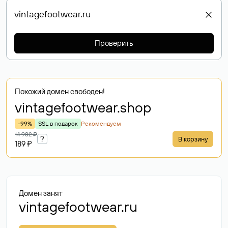
Проверить
Похожий домен свободен!
vintagefootwear
.shop
-99%
SSL в подарок
Рекомендуем
14 982 ₽
?
В корзину
189 ₽
Домен занят
vintagefootwear.ru