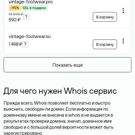
vintage-footwear
.pro
-95%
SSL в подарок
13 090 ₽
?
В корзину
590 ₽
vintage-footwear
.su
1 498 ₽
?
В корзину
Показать еще
Для чего нужен Whois сервис
Прежде всего, Whois позволяет бесплатно и быстро
выяснить, свободен ли домен. Если информация по
доменному имени не внесена в whois и не выдается в
результатах проверки домена, значит, доменное имя
свободно и с большой долей вероятности
может быть
зарегистрировано
.