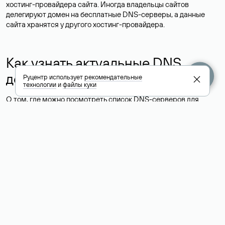
хостинг-провайдера сайта. Иногда владельцы сайтов
делегируют домен на бесплатные DNS-серверы, а данные
сайта хранятся у другого хостинг-провайдера.
Как узнать актуальные DNS
домена
Руцентр использует
рекомендательные
технологии
и
файлы куки
О том, где можно посмотреть список DNS-серверов для
домена в сервисе Whois, мы написали выше. Порядок
действий такой же, как при определении хостинга: необходимо
ввести доменное имя в поисковую строку Whois, после
получения ответа найти поле «nserver». В нем указаны
актуальные DNS домена.
Расшифровка значения полей
для доменов .ru, .su и .рф: