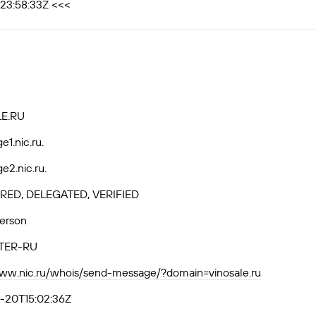
T23:58:33Z <<<
E.RU
e1.nic.ru.
e2.nic.ru.
RED, DELEGATED, VERIFIED
Person
TER-RU
www.nic.ru/whois/send-message/?domain=vinosale.ru
-20T15:02:36Z