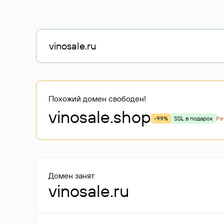
Похожий домен свободен!
vinosale
.shop
-99%
SSL в подарок
Ре
Домен занят
vinosale.ru