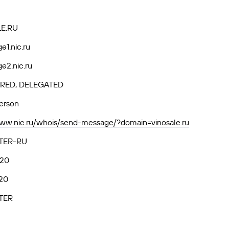
E.RU
e1.nic.ru
e2.nic.ru
RED, DELEGATED
person
www.nic.ru/whois/send-message/?domain=vinosale.ru
TER-RU
.20
20
TER