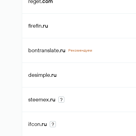
reget
.com
firefin
.ru
bontranslate
.ru
Рекомендуем
desimple
.ru
steemex
.ru
?
ifcon
.ru
?