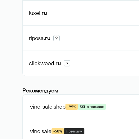
luxel
.ru
riposa
.ru
?
clickwood
.ru
?
Рекомендуем
vino-sale
.shop
-99%
SSL в подарок
vino
.sale
-58%
Премиум