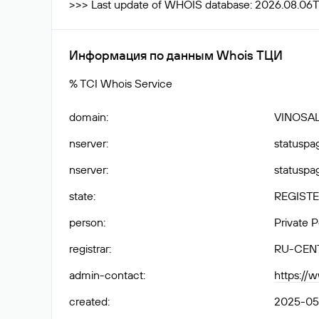
>>> Last update of WHOIS database: 2026.08.06
Информация по данным Whois ТЦИ
% TCI Whois Service
domain
:
VINOSAL
nserver
:
statuspag
nserver
:
statuspag
state
:
REGISTE
person
:
Private 
registrar
:
RU-CEN
admin-contact
:
https://
created
:
2025-05