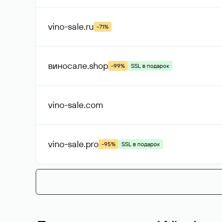
vino-sale
.ru
-71%
виносале
.shop
-99%
SSL в подарок
vino-sale
.com
vino-sale
.pro
-95%
SSL в подарок