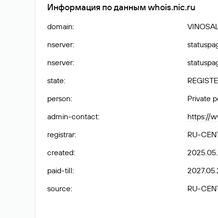
Информация по данным whois.nic.ru
domain
:
VINOSAL
nserver
:
statuspag
nserver
:
statuspag
state
:
REGISTE
person
:
Private 
admin-contact
:
https://
registrar
:
RU-CEN
created
:
2025.05
paid-till
:
2027.05.
source
:
RU-CEN