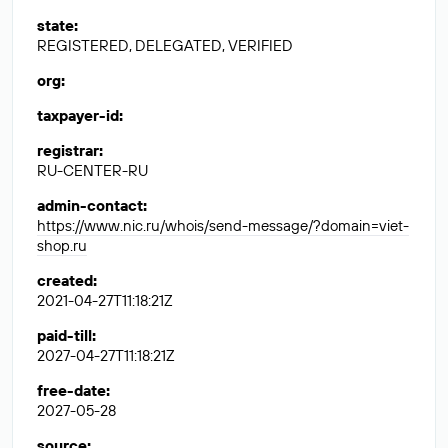
state
:
REGISTERED, DELEGATED, VERIFIED
org
:
taxpayer-id
:
registrar
:
RU-CENTER-RU
admin-contact
:
https://www.nic.ru/whois/send-message/?domain=viet-
shop.ru
created
:
2021-04-27T11:18:21Z
paid-till
:
2027-04-27T11:18:21Z
free-date
:
2027-05-28
source
: