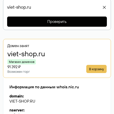
Проверить
Домен занят
viet-shop
.ru
Магазин доменов
91 392 ₽
В корзину
Возможен торг
Информация по данным whois.nic.ru
domain
:
VIET-SHOP.RU
nserver
: