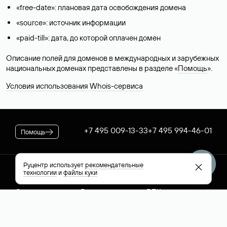
«free-date»: плановая дата освобождения домена
«source»: источник информации
«paid-till»: дата, до которой оплачен домен
Описание полей для доменов в международных и зарубежных
национальных доменах представлены в разделе «
Помощь
».
Условия использования Whois-сервиса
+7 495 009-13-33
+7 495 994-46-01
Помощь
Руцентр использует
рекомендательные
технологии
и
файлы куки
Руцентр
Социальные сети
Полезное
О компании
Вконтакте
РБК: последние
Контакты
VK Видео
новости России и
Лицензии и
Телеграм
мира
свидетельства
Max
Каталог компаний