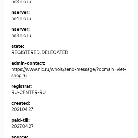
ns3.nic.ru
nserver
:
ns4.nic.ru
nserver
:
ns8.nic.ru
state
:
REGISTERED, DELEGATED
admin-contact
:
https://www.nic.ru/whois/send-message/?domain=viet-
shop.ru
registrar
:
RU-CENTER-RU
created
:
2021.04.27
paid-till
:
2027.04.27
source
: