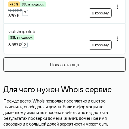
-95%
SSL в подарок
13 090 ₽
?
В корзину
690 ₽
vietshop
.club
SSL в подарок
6 587 ₽
?
В корзину
Показать еще
Для чего нужен Whois сервис
Прежде всего, Whois позволяет бесплатно и быстро
выяснить, свободен ли домен. Если информация по
доменному имени не внесена в whois и не выдается в
результатах проверки домена, значит, доменное имя
свободно и с большой долей вероятности
может быть