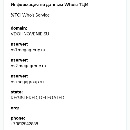
Информация по данным Whois ТЦИ
% TCI Whois Service
domain
:
VDOHNOVENIE.SU
nserver
:
ns1.megagroup.ru.
nserver
:
ns2.megagroup.ru.
nserver
:
ns.megagroup.ru.
state
:
REGISTERED, DELEGATED
org
:
phone
:
+7.3812542888