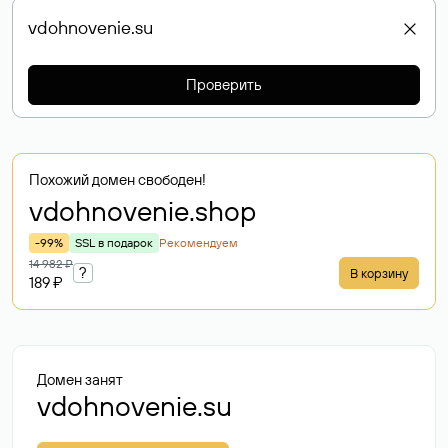
Проверить
Похожий домен свободен!
vdohnovenie
.shop
-99%
SSL в подарок
Рекомендуем
14 982 ₽
?
В корзину
189 ₽
Домен занят
vdohnovenie.su