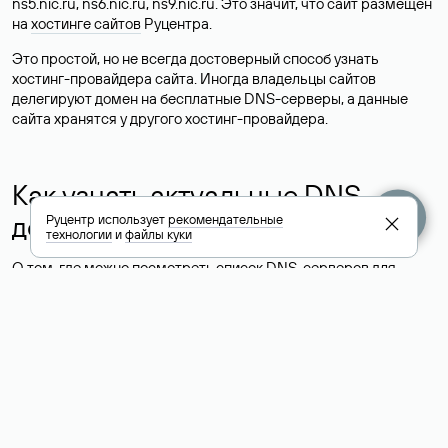
ns5.nic.ru, ns6.nic.ru, ns9.nic.ru. Это значит, что сайт размещен
на
хостинге сайтов
Руцентра.
Это простой, но не всегда достоверный способ узнать
хостинг-провайдера сайта. Иногда владельцы сайтов
делегируют домен на бесплатные DNS-серверы, а данные
сайта хранятся у другого хостинг-провайдера.
Как узнать актуальные DNS
домена
Руцентр использует
рекомендательные
технологии
и
файлы куки
О том, где можно посмотреть список DNS-серверов для
домена в сервисе Whois, мы написали выше. Порядок
действий такой же, как при определении хостинга: необходимо
ввести доменное имя в поисковую строку Whois, после
получения ответа найти поле «nserver». В нем указаны
актуальные DNS домена.
Расшифровка значения полей