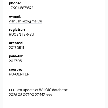
phone
:
+7 904 5878572
e-mail
:
visnushka21@mail.ru
registrar
:
RUCENTER-SU
created
:
2017.05.11
paid-till
:
2027.05.11
source
:
RU-CENTER
>>> Last update of WHOIS database:
2026.08.09T00:27:44Z <<<