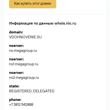
Как купить этот домен
Информация по данным whois.nic.ru
domain
:
VDOHNOVENIE.SU
nserver
:
ns.megagroup.ru
nserver
:
ns1.megagroup.ru
nserver
:
ns2.megagroup.ru
state
:
REGISTERED, DELEGATED
phone
:
+7 3812 542888