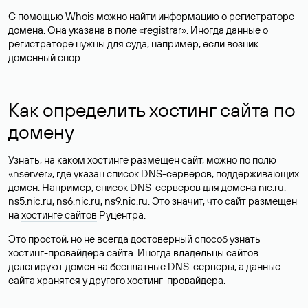
С помощью Whois можно найти информацию о регистраторе
домена. Она указана в поле «registrar». Иногда данные о
регистраторе нужны для суда, например, если возник
доменный спор.
Как определить хостинг сайта по
домену
Узнать, на каком хостинге размещен сайт, можно по полю
«nserver», где указан список DNS-серверов, поддерживающих
домен. Например, список DNS-серверов для домена nic.ru:
ns5.nic.ru, ns6.nic.ru, ns9.nic.ru. Это значит, что сайт размещен
на
хостинге сайтов
Руцентра.
Это простой, но не всегда достоверный способ узнать
хостинг-провайдера сайта. Иногда владельцы сайтов
делегируют домен на бесплатные DNS-серверы, а данные
сайта хранятся у другого хостинг-провайдера.