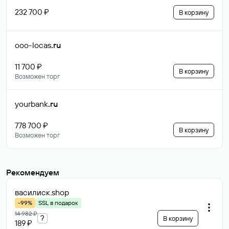
232 700 ₽
В корзину
ooo-locas
.ru
11 700 ₽
В корзину
Возможен торг
yourbank
.ru
778 700 ₽
В корзину
Возможен торг
Рекомендуем
василиск
.shop
-99%
SSL в подарок
14 982 ₽
?
В корзину
189 ₽