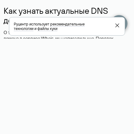
Как узнать актуальные DNS
домена
Руцентр использует
рекомендательные
технологии
и
файлы куки
О том, где можно посмотреть список DNS-серверов для
домена в сервисе Whois, мы написали выше. Порядок
действий такой же, как при определении хостинга: необходимо
ввести доменное имя в поисковую строку Whois, после
получения ответа найти поле «nserver». В нем указаны
актуальные DNS домена.
Расшифровка значения полей
для доменов .ru, .su и .рф:
«nserver»: список DNS-серверов, на которые делегирован
домен
«state»: статус домена (зарегистрирован, делегирован или
не делегирован, верифицирован или не верифицирован)