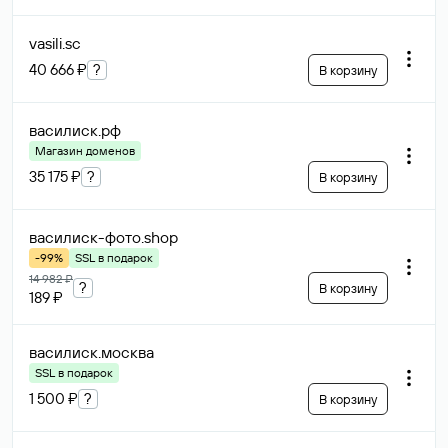
vasili
.sc
40 666 ₽
?
В корзину
василиск
.рф
Магазин доменов
35 175 ₽
?
В корзину
василиск-фото
.shop
-99%
SSL в подарок
14 982 ₽
?
В корзину
189 ₽
василиск
.москва
SSL в подарок
1 500 ₽
?
В корзину