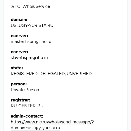
% TCI Whois Service
domain
:
USLUGY-YURISTA.RU
nserver
:
master1.ispmgr.ihc.ru.
nserver
:
slave1.ispmgr.ihc.ru.
state
:
REGISTERED, DELEGATED, UNVERIFIED
person
:
Private Person
registrar
:
RU-CENTER-RU
admin-contact
:
https://www.nic.ru/whois/send-message/?
domain=uslugy-yurista.ru