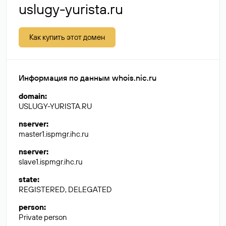
uslugy-yurista.ru
Как купить этот домен
Информация по данным whois.nic.ru
domain
:
USLUGY-YURISTA.RU
nserver
:
master1.ispmgr.ihc.ru
nserver
:
slave1.ispmgr.ihc.ru
state
:
REGISTERED, DELEGATED
person
:
Private person