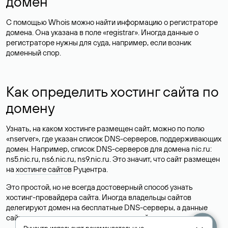
домен
С помощью Whois можно найти информацию о регистраторе
домена. Она указана в поле «registrar». Иногда данные о
регистраторе нужны для суда, например, если возник
доменный спор.
Как определить хостинг сайта по
домену
Узнать, на каком хостинге размещен сайт, можно по полю
«nserver», где указан список DNS-серверов, поддерживающих
домен. Например, список DNS-серверов для домена nic.ru:
ns5.nic.ru, ns6.nic.ru, ns9.nic.ru. Это значит, что сайт размещен
на
хостинге сайтов
Руцентра.
Это простой, но не всегда достоверный способ узнать
хостинг-провайдера сайта. Иногда владельцы сайтов
делегируют домен на бесплатные DNS-серверы, а данные
сайта хранятся у другого хостинг-провайдера.