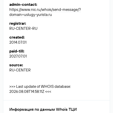
admin-contact
:
https://www.nic.ru/whois/send-message/?
domain=uslugy-yurista.ru
registrar
:
RU-CENTER-RU
created
:
2014.07.01
paid-till
:
2027.07.01
source
:
RU-CENTER
>>> Last update of WHOIS database:
2026.08.08T14:58:11Z <<<
Информация по данным Whois ТЦИ