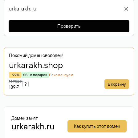
Проверить
Похожий домен свободен!
urkarakh
.shop
-99%
SSL в подарок
Рекомендуем
14 982 ₽
?
В корзину
189 ₽
Домен занят
urkarakh.ru
Как купить этот домен