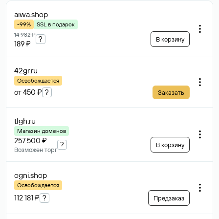
aiwa
.shop
-99%
SSL в подарок
14 982 ₽
?
В корзину
189 ₽
42gr
.ru
Освобождается
от 450 ₽
?
Заказать
tlgh
.ru
Магазин доменов
257 500 ₽
?
В корзину
Возможен торг
ogni
.shop
Освобождается
112 181 ₽
?
Предзаказ