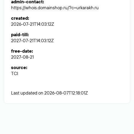
admin-contact
:
https://whois.domainshop.ru/?c=urkarakh.ru
created
:
2026-07-21T14:03:12Z
paid-till
:
2027-07-21T14:03:12Z
free-date
:
2027-08-21
source
:
TCI
Last updated on 2026-08-07T12:18:01Z