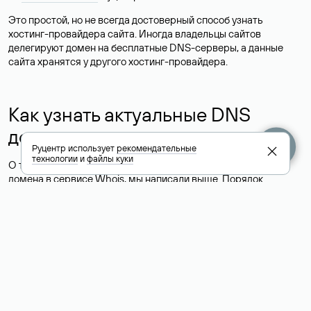
Это простой, но не всегда достоверный способ узнать
хостинг-провайдера сайта. Иногда владельцы сайтов
делегируют домен на бесплатные DNS-серверы, а данные
сайта хранятся у другого хостинг-провайдера.
Как узнать актуальные DNS
домена
Руцентр использует
рекомендательные
технологии
и
файлы куки
О том, где можно посмотреть список DNS-серверов для
домена в сервисе Whois, мы написали выше. Порядок
действий такой же, как при определении хостинга: необходимо
ввести доменное имя в поисковую строку Whois, после
получения ответа найти поле «nserver». В нем указаны
актуальные DNS домена.
Расшифровка значения полей
для доменов .ru, .su и .рф: