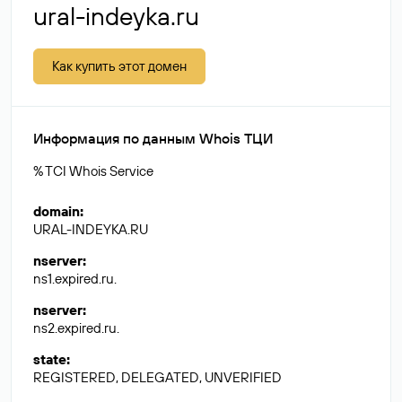
ural-indeyka.ru
Как купить этот домен
Информация по данным Whois ТЦИ
% TCI Whois Service
domain
:
URAL-INDEYKA.RU
nserver
:
ns1.expired.ru.
nserver
:
ns2.expired.ru.
state
:
REGISTERED, DELEGATED, UNVERIFIED