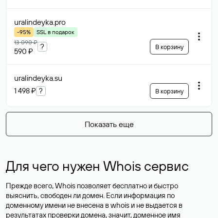
uralindeyka
.pro
-95%
SSL в подарок
13 090 ₽
?
В корзину
590 ₽
uralindeyka
.su
1 498 ₽
?
В корзину
Показать еще
Для чего нужен Whois сервис
Прежде всего, Whois позволяет бесплатно и быстро
выяснить, свободен ли домен. Если информация по
доменному имени не внесена в whois и не выдается в
результатах проверки домена, значит, доменное имя