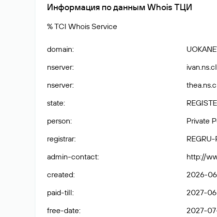
Информация по данным Whois ТЦИ
% TCI Whois Service
domain
:
UOKANE
nserver
:
ivan.ns.c
nserver
:
thea.ns.c
state
:
REGISTE
person
:
Private 
registrar
:
REGRU-
admin-contact
:
http://w
created
:
2026-06-
paid-till
:
2027-06-
free-date
:
2027-07