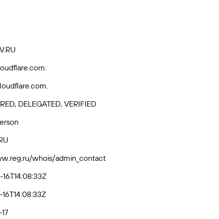
V.RU
loudflare.com.
loudflare.com.
RED, DELEGATED, VERIFIED
Person
RU
ww.reg.ru/whois/admin_contact
16T14:08:33Z
16T14:08:33Z
-17