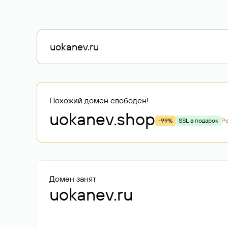
Похожий домен свободен!
uokanev
.shop
-99%
SSL в подарок
Р
Домен занят
uokanev.ru