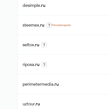
desimple
.ru
steemex
.ru
?
Рекомендуем
seltox
.ru
?
riposa
.ru
?
perimetermedia
.ru
uztour
.ru