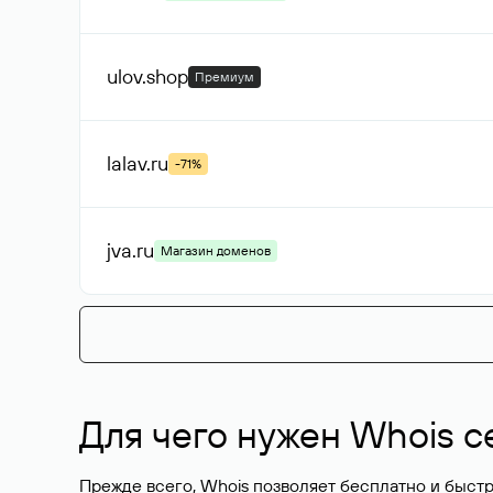
ulov
.shop
Премиум
lalav
.ru
-71%
jva
.ru
Магазин доменов
Для чего нужен Whois с
Прежде всего, Whois позволяет бесплатно и быстр