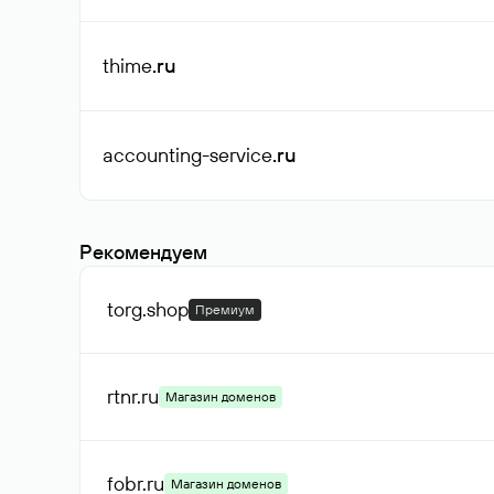
thime
.ru
accounting-service
.ru
Рекомендуем
torg
.shop
Премиум
rtnr
.ru
Магазин доменов
fobr
.ru
Магазин доменов