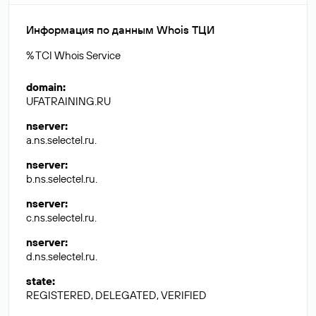
Информация по данным Whois ТЦИ
% TCI Whois Service
domain
:
UFATRAINING.RU
nserver
:
a.ns.selectel.ru.
nserver
:
b.ns.selectel.ru.
nserver
:
c.ns.selectel.ru.
nserver
:
d.ns.selectel.ru.
state
:
REGISTERED, DELEGATED, VERIFIED