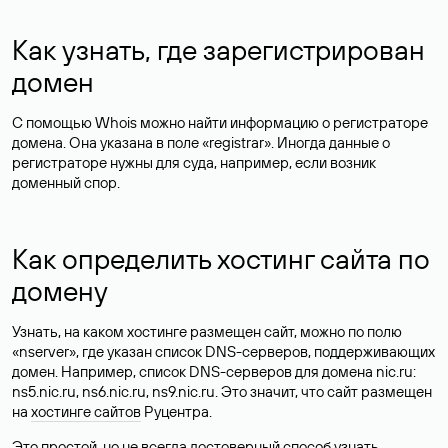
Как узнать, где зарегистрирован
домен
С помощью Whois можно найти информацию о регистраторе
домена. Она указана в поле «registrar». Иногда данные о
регистраторе нужны для суда, например, если возник
доменный спор.
Как определить хостинг сайта по
домену
Узнать, на каком хостинге размещен сайт, можно по полю
«nserver», где указан список DNS-серверов, поддерживающих
домен. Например, список DNS-серверов для домена nic.ru:
ns5.nic.ru, ns6.nic.ru, ns9.nic.ru. Это значит, что сайт размещен
на
хостинге сайтов
Руцентра.
Это простой, но не всегда достоверный способ узнать