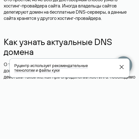
хостинг-провайдера сайта. Иногда владельцы сайтов
делегируют домен на бесплатные DNS-серверы, а данные
сайта хранятся у другого хостинг-провайдера.
Как узнать актуальные DNS
домена
О том, где можно посмотреть список DNS-серверов для
Руцентр использует
рекомендательные
домена в сервисе Whois, мы написали выше. Порядок
технологии
и
файлы куки
действий такой же, как при определении хостинга: необходимо
ввести доменное имя в поисковую строку Whois, после
получения ответа найти поле «nserver». В нем указаны
актуальные DNS домена.
Расшифровка значения полей
для доменов .ru, .su и .рф: