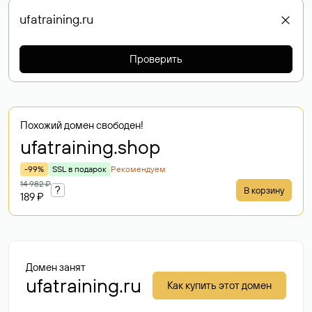
Проверить
Похожий домен свободен!
ufatraining
.shop
-99%
SSL в подарок
Рекомендуем
14 982 ₽
?
В корзину
189 ₽
Домен занят
ufatraining.ru
Как купить этот домен