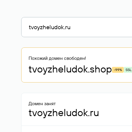
Похожий домен свободен!
tvoyzheludok
.shop
-99%
SSL
Домен занят
tvoyzheludok.ru