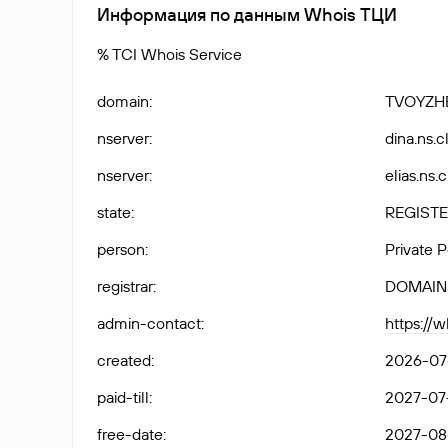
Информация по данным Whois ТЦИ
% TCI Whois Service
domain
:
TVOYZH
nserver
:
dina.ns.c
nserver
:
elias.ns.
state
:
REGISTE
person
:
Private 
registrar
:
DOMAIN
admin-contact
:
https://
created
:
2026-07
paid-till
:
2027-07
free-date
:
2027-08