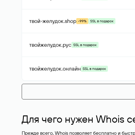
твой-желудок
.shop
-99%
SSL в подарок
твойжелудок
.рус
SSL в подарок
твойжелудок
.онлайн
SSL в подарок
Для чего нужен Whois с
Прежде всего, Whois позволяет бесплатно и быстр