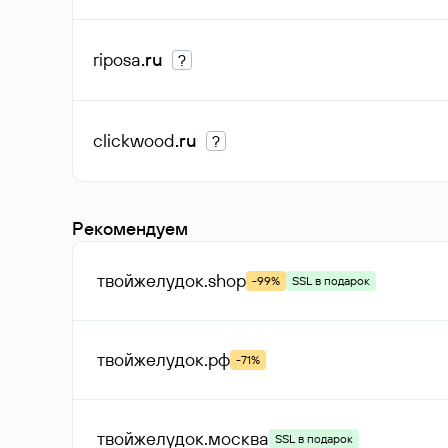
riposa
.ru
?
clickwood
.ru
?
Рекомендуем
твойжелудок
.shop
-99%
SSL в подарок
твойжелудок
.рф
-71%
твойжелудок
.москва
SSL в подарок