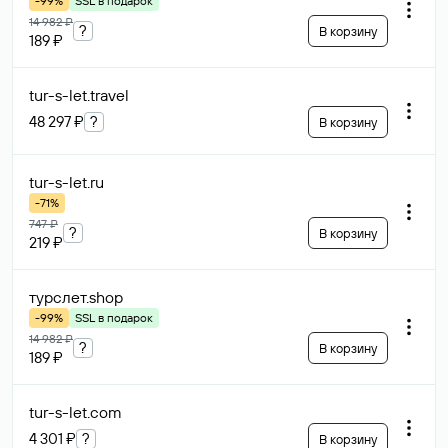
-99%
SSL в подарок
14 982 ₽
?
В корзину
189 ₽
tur-s-let
.travel
48 297 ₽
?
В корзину
tur-s-let
.ru
-71%
747 ₽
?
В корзину
219 ₽
турслет
.shop
-99%
SSL в подарок
14 982 ₽
?
В корзину
189 ₽
tur-s-let
.com
4 301 ₽
?
В корзину