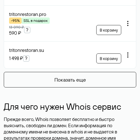
tritonrestoran
.pro
-95%
SSL в подарок
13 090 ₽
?
В корзину
590 ₽
tritonrestoran
.su
1 498 ₽
?
В корзину
Показать еще
Для чего нужен Whois сервис
Прежде всего, Whois позволяет бесплатно и быстро
выяснить, свободен ли домен. Если информация по
доменному имени не внесена в whois и не выдается в
результатах проверки домена, значит, доменное имя