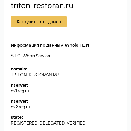
triton-restoran.ru
Как купить этот домен
Информация по данным Whois ТЦИ
% TCI Whois Service
domain
:
TRITON-RESTORAN.RU
nserver
:
ns1.reg.ru.
nserver
:
ns2.reg.ru.
state
:
REGISTERED, DELEGATED, VERIFIED