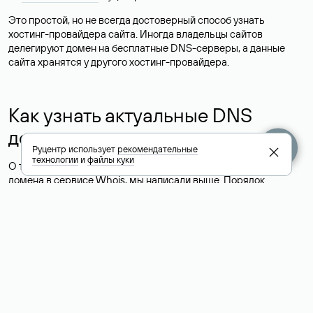
Это простой, но не всегда достоверный способ узнать
хостинг-провайдера сайта. Иногда владельцы сайтов
делегируют домен на бесплатные DNS-серверы, а данные
сайта хранятся у другого хостинг-провайдера.
Как узнать актуальные DNS
домена
Руцентр использует
рекомендательные
технологии
и
файлы куки
О том, где можно посмотреть список DNS-серверов для
домена в сервисе Whois, мы написали выше. Порядок
действий такой же, как при определении хостинга: необходимо
ввести доменное имя в поисковую строку Whois, после
получения ответа найти поле «nserver». В нем указаны
актуальные DNS домена.
Расшифровка значения полей
для доменов .ru, .su и .рф: