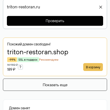
Проверить
Похожий домен свободен!
triton-restoran
.shop
-99%
SSL в подарок
Рекомендуем
14 982 ₽
?
В корзину
189 ₽
Показать еще
Домен занят