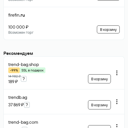
firefin
.ru
100 000 ₽
В корзину
Возможен торг
Рекомендуем
trend-bag
.shop
-99%
SSL в подарок
14 982 ₽
?
В корзину
189 ₽
trendb
.ag
37 869 ₽
?
В корзину
trend-bag
.com