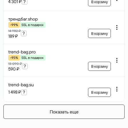
4 301 ₽
?
В корзину
трендбаг
.shop
-99%
SSL в подарок
14 982 ₽
?
В корзину
189 ₽
trend-bag
.pro
-95%
SSL в подарок
13 090 ₽
?
В корзину
590 ₽
trend-bag
.su
1 498 ₽
?
В корзину
Показать еще