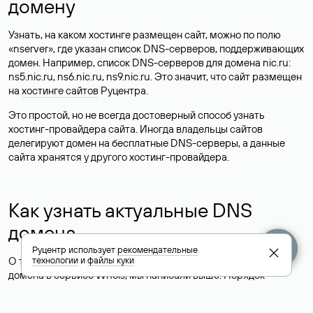
домену
Узнать, на каком хостинге размещен сайт, можно по полю
«nserver», где указан список DNS-серверов, поддерживающих
домен. Например, список DNS-серверов для домена nic.ru:
ns5.nic.ru, ns6.nic.ru, ns9.nic.ru. Это значит, что сайт размещен
на
хостинге сайтов
Руцентра.
Это простой, но не всегда достоверный способ узнать
хостинг-провайдера сайта. Иногда владельцы сайтов
делегируют домен на бесплатные DNS-серверы, а данные
сайта хранятся у другого хостинг-провайдера.
Как узнать актуальные DNS
домена
Руцентр использует
рекомендательные
О том, где можно посмотреть список DNS-серверов для
технологии
и
файлы куки
домена в сервисе Whois, мы написали выше. Порядок
действий такой же, как при определении хостинга: необходимо
ввести доменное имя в поисковую строку Whois, после