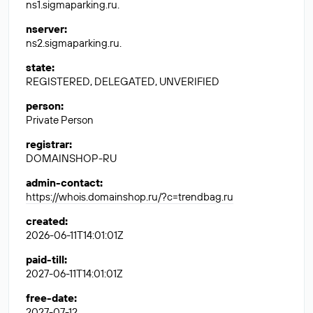
ns1.sigmaparking.ru.
nserver
:
ns2.sigmaparking.ru.
state
:
REGISTERED, DELEGATED, UNVERIFIED
person
:
Private Person
registrar
:
DOMAINSHOP-RU
admin-contact
:
https://whois.domainshop.ru/?c=trendbag.ru
created
:
2026-06-11T14:01:01Z
paid-till
:
2027-06-11T14:01:01Z
free-date
:
2027-07-12