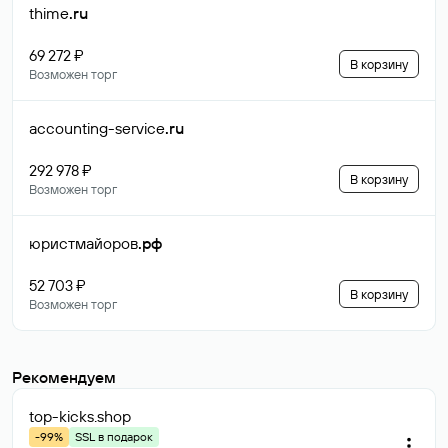
thime
.ru
69 272 ₽
В корзину
Возможен торг
accounting-service
.ru
292 978 ₽
В корзину
Возможен торг
юристмайоров
.рф
52 703 ₽
В корзину
Возможен торг
Рекомендуем
top-kicks
.shop
-99%
SSL в подарок