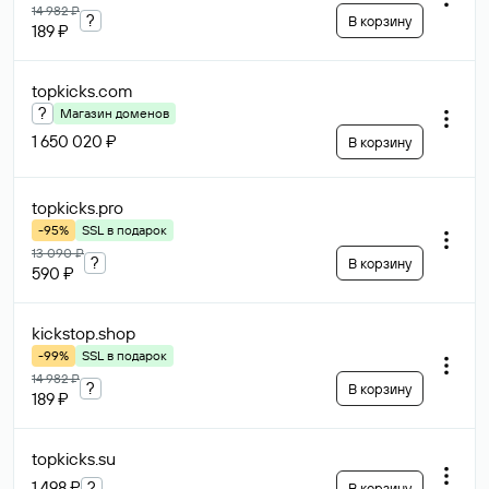
14 982 ₽
?
В корзину
189 ₽
topkicks
.com
?
Магазин доменов
1 650 020 ₽
В корзину
topkicks
.pro
-95%
SSL в подарок
13 090 ₽
?
В корзину
590 ₽
kickstop
.shop
-99%
SSL в подарок
14 982 ₽
?
В корзину
189 ₽
topkicks
.su
1 498 ₽
?
В корзину