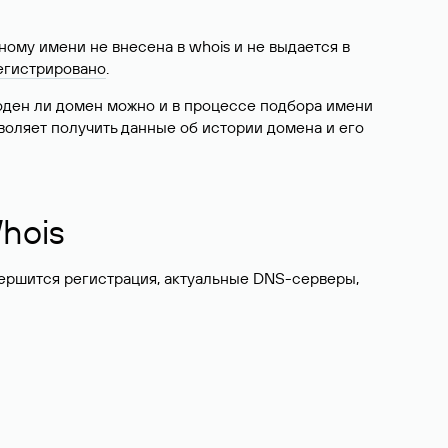
ому имени не внесена в whois и не выдается в
егистрировано
.
боден ли домен можно и в процессе подбора имени
воляет получить данные об истории домена и его
hois
вершится регистрация, актуальные DNS-серверы,