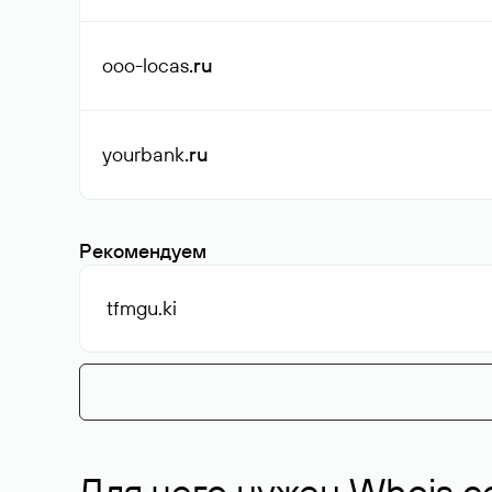
ooo-locas
.ru
yourbank
.ru
Рекомендуем
tfmgu
.ki
Для чего нужен Whois с