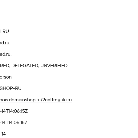
I.RU
ed.ru.
ed.ru.
RED, DELEGATED, UNVERIFIED
Person
SHOP-RU
whois.domainshop.ru/?c=tfmguki.ru
14T14:06:15Z
14T14:06:15Z
-14