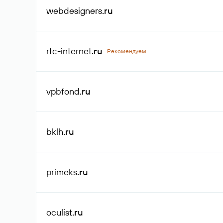
webdesigners
.ru
rtc-internet
.ru
Рекомендуем
vpbfond
.ru
bklh
.ru
primeks
.ru
oculist
.ru