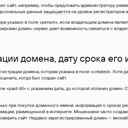
жит сайт, например, чтобы предложить администратору разм
персональные данные
защищаются
на уровне регистраторов 
атора указано в поле «person», если владельцем домена явля
истрирован домен, сервис дает возможность связаться с вла
ации домена, дату срока его
гистрации домена, которая указана в поле «created». Хотя д
оценить, когда был создан сайт.
 «paid-till» с указанием даты, до которой оплачен домен. 
лько при покупке доменного имени, информация о сроках р
ормации, размещенной в интернете. Мошенники часто созда
оверить сайт. Недавно зарегистрированный домен — веский