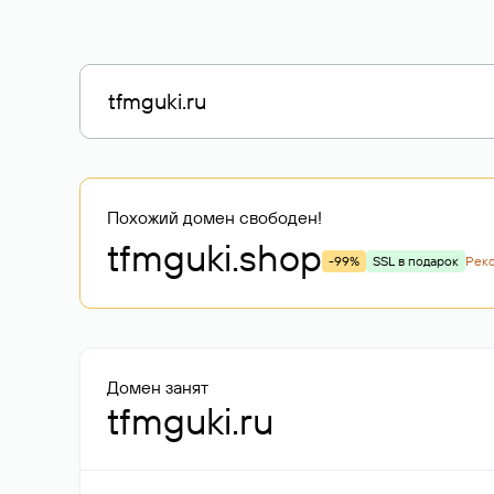
Похожий домен свободен!
tfmguki
.shop
-99%
SSL в подарок
Рек
Домен занят
tfmguki.ru