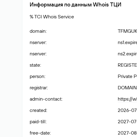
Информация по данным Whois ТЦИ
% TCI Whois Service
domain
:
TFMGUK
nserver
:
ns1.expir
nserver
:
ns2.expir
state
:
REGISTE
person
:
Private 
registrar
:
DOMAIN
admin-contact
:
https://
created
:
2026-07-
paid-till
:
2027-07-
free-date
:
2027-08