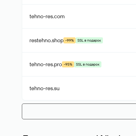
tehno-res
.com
restehno
.shop
-99%
SSL в подарок
tehno-res
.pro
-95%
SSL в подарок
tehno-res
.su