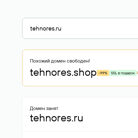
Похожий домен свободен!
tehnores
.shop
-99%
SSL в подарок
Домен занят
tehnores.ru