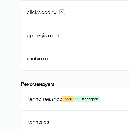
clickwood
.ru
?
open-gis
.ru
?
asubio
.ru
Рекомендуем
tehno-res
.shop
-99%
SSL в подарок
tehnor
.es