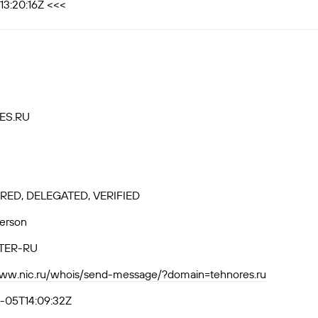
13:20:16Z <<<
ES.RU
RED, DELEGATED, VERIFIED
Person
TER-RU
www.nic.ru/whois/send-message/?domain=tehnores.ru
-05T14:09:32Z