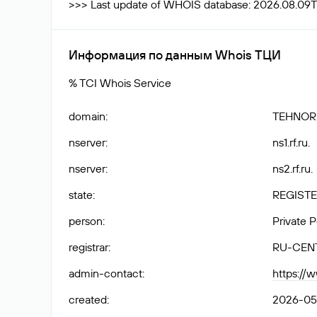
>>> Last update of WHOIS database: 2026.08.09T
Информация по данным Whois ТЦИ
% TCI Whois Service
domain
:
TEHNOR
nserver
:
ns1.rf.ru.
nserver
:
ns2.rf.ru.
state
:
REGISTE
person
:
Private 
registrar
:
RU-CEN
admin-contact
:
https://
created
:
2026-05