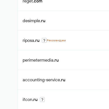
reget
.com
desimple
.ru
riposa
.ru
?
Рекомендуем
perimetermedia
.ru
accounting-service
.ru
ifcon
.ru
?