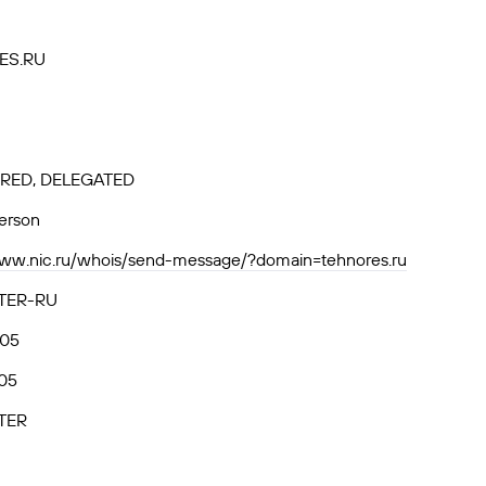
ES.RU
RED, DELEGATED
person
www.nic.ru/whois/send-message/?domain=tehnores.ru
TER-RU
.05
05
TER