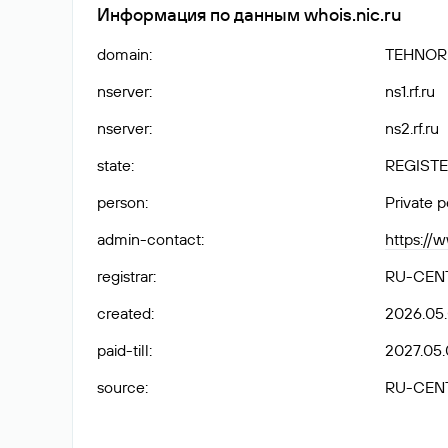
Информация по данным whois.nic.ru
domain
:
TEHNOR
nserver
:
ns1.rf.ru
nserver
:
ns2.rf.ru
state
:
REGISTE
person
:
Private 
admin-contact
:
https://
registrar
:
RU-CEN
created
:
2026.05
paid-till
:
2027.05.
source
:
RU-CEN