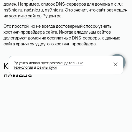
домен. Например, список DNS-серверов для домена nic.ru:
ns5.nic.ru, ns6.nic.ru, ns9.nic.ru. Это значит, что сайт размещен
на
хостинге сайтов
Руцентра.
Это простой, но не всегда достоверный способ узнать
хостинг-провайдера сайта. Иногда владельцы сайтов
делегируют домен на бесплатные DNS-серверы, а данные
сайта хранятся у другого хостинг-провайдера.
Руцентр использует
рекомендательные
Как узнать актуальные DNS
технологии
и
файлы куки
домена
О том, где можно посмотреть список DNS-серверов для
домена в сервисе Whois, мы написали выше. Порядок
действий такой же, как при определении хостинга: необходимо
ввести доменное имя в поисковую строку Whois, после
получения ответа найти поле «nserver». В нем указаны
актуальные DNS домена.