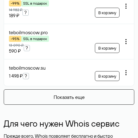
-99%
SSL в подарок
14 982 ₽
?
В корзину
189 ₽
teboilmoscow
.pro
-95%
SSL в подарок
13 090 ₽
?
В корзину
590 ₽
teboilmoscow
.su
1 498 ₽
?
В корзину
Показать еще
Для чего нужен Whois сервис
Прежде всего, Whois позволяет бесплатно и быстро