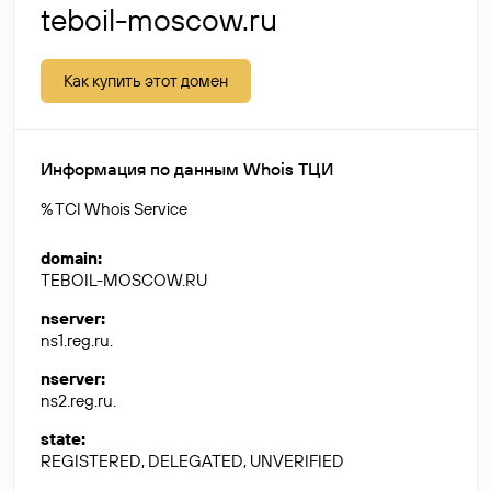
teboil-moscow.ru
Как купить этот домен
Информация по данным Whois ТЦИ
% TCI Whois Service
domain
:
TEBOIL-MOSCOW.RU
nserver
:
ns1.reg.ru.
nserver
:
ns2.reg.ru.
state
:
REGISTERED, DELEGATED, UNVERIFIED