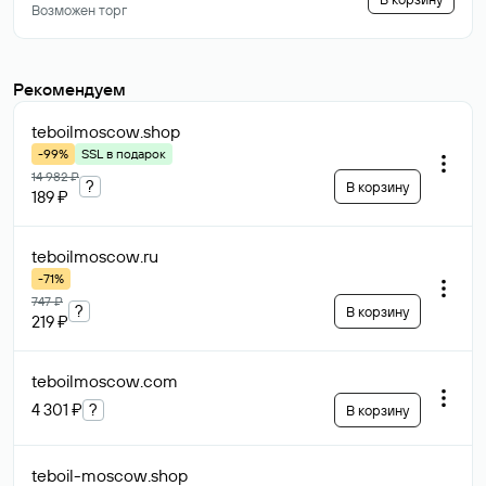
Возможен торг
Рекомендуем
teboilmoscow
.shop
-99%
SSL в подарок
14 982 ₽
?
В корзину
189 ₽
teboilmoscow
.ru
-71%
747 ₽
?
В корзину
219 ₽
teboilmoscow
.com
4 301 ₽
?
В корзину
teboil-moscow
.shop