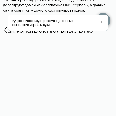
делегируют домен на бесплатные DNS-серверы, а данные
сайта хранятся у другого хостинг-провайдера.
Руцентр использует
рекомендательные
технологии
и
файлы куки
Как узнать актуальные DNS
домена
О том, где можно посмотреть список DNS-серверов для
домена в сервисе Whois, мы написали выше. Порядок
действий такой же, как при определении хостинга: необходимо
ввести доменное имя в поисковую строку Whois, после
получения ответа найти поле «nserver». В нем указаны
актуальные DNS домена.
Расшифровка значения полей
для доменов .ru, .su и .рф:
«nserver»: список DNS-серверов, на которые делегирован