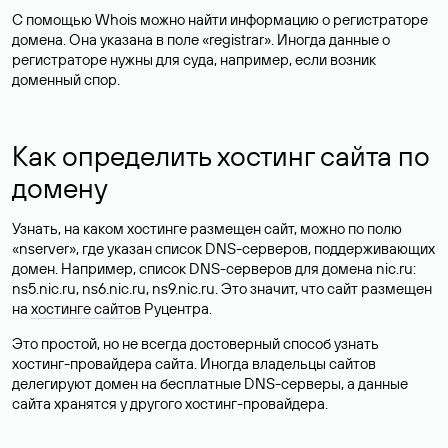
С помощью Whois можно найти информацию о регистраторе
домена. Она указана в поле «registrar». Иногда данные о
регистраторе нужны для суда, например, если возник
доменный спор.
Как определить хостинг сайта по
домену
Узнать, на каком хостинге размещен сайт, можно по полю
«nserver», где указан список DNS-серверов, поддерживающих
домен. Например, список DNS-серверов для домена nic.ru:
ns5.nic.ru, ns6.nic.ru, ns9.nic.ru. Это значит, что сайт размещен
на
хостинге сайтов
Руцентра.
Это простой, но не всегда достоверный способ узнать
хостинг-провайдера сайта. Иногда владельцы сайтов
делегируют домен на бесплатные DNS-серверы, а данные
сайта хранятся у другого хостинг-провайдера.