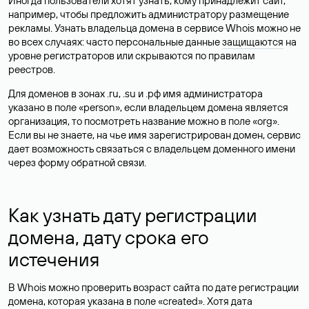
Иногда пользователи хотят узнать, кому принадлежит сайт,
например, чтобы предложить администратору размещение
рекламы. Узнать владельца домена в сервисе Whois можно не
во всех случаях: часто персональные данные
защищаются
на
уровне регистраторов или скрываются по правилам
реестров.
Для доменов в зонах .ru, .su и .рф имя администратора
указано в поле «person», если владельцем домена является
организация, то посмотреть название можно в поле «org».
Если вы не знаете, на чье имя зарегистрирован домен, сервис
дает возможность связаться с владельцем доменного имени
через форму обратной связи.
Как узнать дату регистрации
домена, дату срока его
истечения
В Whois можно проверить возраст сайта по дате регистрации
домена, которая указана в поле «created». Хотя дата