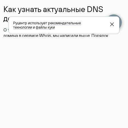
Как узнать актуальные DNS
домена
Руцентр использует
рекомендательные
технологии
и
файлы куки
О том, где можно посмотреть список DNS-серверов для
домена в сервисе Whois, мы написали выше. Порядок
действий такой же, как при определении хостинга: необходимо
ввести доменное имя в поисковую строку Whois, после
получения ответа найти поле «nserver». В нем указаны
актуальные DNS домена.
Расшифровка значения полей
для доменов .ru, .su и .рф:
«nserver»: список DNS-серверов, на которые делегирован
домен
«state»: статус домена (зарегистрирован, делегирован или
не делегирован, верифицирован или не верифицирован)