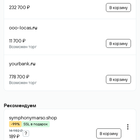
232 700 ₽
В корзину
ooo-locas
.ru
11 700 ₽
В корзину
Возможен торг
yourbank
.ru
778 700 ₽
В корзину
Возможен торг
Рекомендуем
symphonymarso
.shop
-99%
SSL в подарок
14 982 ₽
?
В корзину
189 ₽