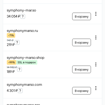
symphony-mar
.so
34 054 ₽
?
В корзину
symphonymarso
.ru
-71%
747 ₽
?
В корзину
219 ₽
symphony-marso
.shop
-99%
SSL в подарок
14 982 ₽
?
В корзину
189 ₽
symphonymarso
.com
4 301 ₽
?
В корзину
symphonymarso
.pro