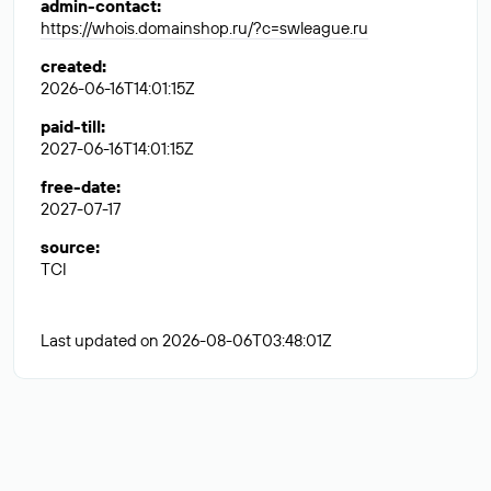
admin-contact
:
https://whois.domainshop.ru/?c=swleague.ru
created
:
2026-06-16T14:01:15Z
paid-till
:
2027-06-16T14:01:15Z
free-date
:
2027-07-17
source
:
TCI
Last updated on 2026-08-06T03:48:01Z