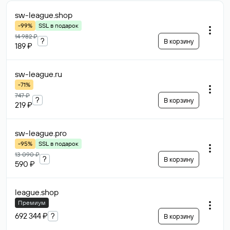
sw-league
.shop
-99%
SSL в подарок
14 982 ₽
?
В корзину
189 ₽
sw-league
.ru
-71%
747 ₽
?
В корзину
219 ₽
sw-league
.pro
-95%
SSL в подарок
13 090 ₽
?
В корзину
590 ₽
league
.shop
Премиум
692 344 ₽
?
В корзину