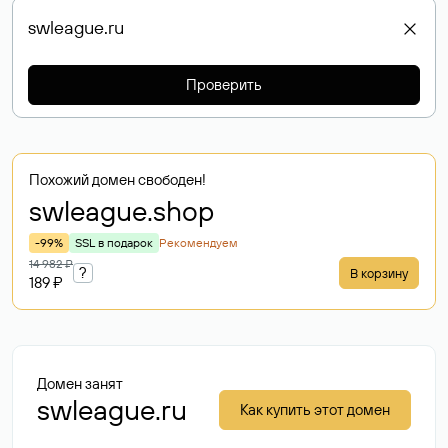
Проверить
Похожий домен свободен!
swleague
.shop
-99%
SSL в подарок
Рекомендуем
14 982 ₽
?
В корзину
189 ₽
Домен занят
swleague.ru
Как купить этот домен