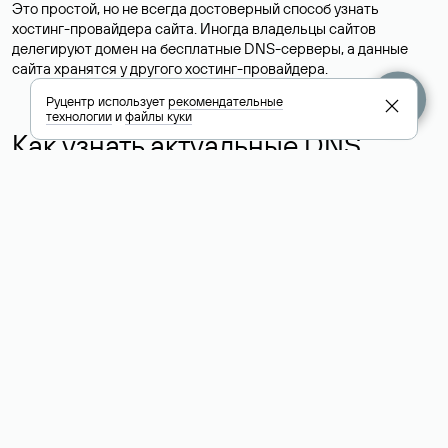
Это простой, но не всегда достоверный способ узнать
хостинг-провайдера сайта. Иногда владельцы сайтов
делегируют домен на бесплатные DNS-серверы, а данные
сайта хранятся у другого хостинг-провайдера.
Руцентр использует
рекомендательные
технологии
и
файлы куки
Как узнать актуальные DNS
домена
О том, где можно посмотреть список DNS-серверов для
домена в сервисе Whois, мы написали выше. Порядок
действий такой же, как при определении хостинга: необходимо
ввести доменное имя в поисковую строку Whois, после
получения ответа найти поле «nserver». В нем указаны
актуальные DNS домена.
Расшифровка значения полей
для доменов .ru, .su и .рф: