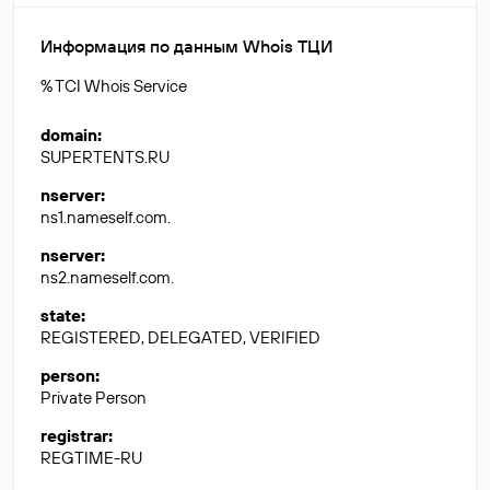
Информация по данным Whois ТЦИ
% TCI Whois Service
domain
:
SUPERTENTS.RU
nserver
:
ns1.nameself.com.
nserver
:
ns2.nameself.com.
state
:
REGISTERED, DELEGATED, VERIFIED
person
:
Private Person
registrar
:
REGTIME-RU