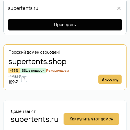
Проверить
Похожий домен свободен!
supertents
.shop
-99%
SSL в подарок
Рекомендуем
14 982 ₽
?
В корзину
189 ₽
Домен занят
supertents.ru
Как купить этот домен