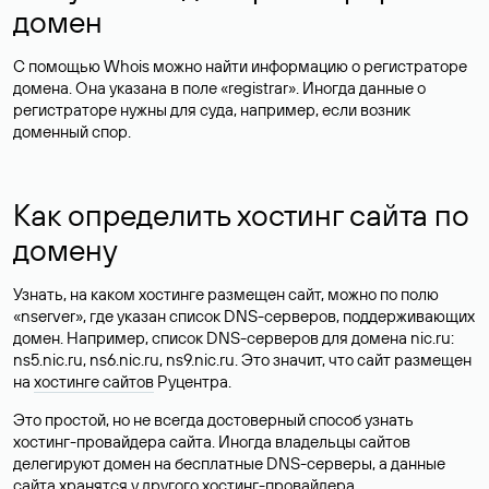
домен
С помощью Whois можно найти информацию о регистраторе
домена. Она указана в поле «registrar». Иногда данные о
регистраторе нужны для суда, например, если возник
доменный спор.
Как определить хостинг сайта по
домену
Узнать, на каком хостинге размещен сайт, можно по полю
«nserver», где указан список DNS-серверов, поддерживающих
домен. Например, список DNS-серверов для домена nic.ru:
ns5.nic.ru, ns6.nic.ru, ns9.nic.ru. Это значит, что сайт размещен
на
хостинге сайтов
Руцентра.
Это простой, но не всегда достоверный способ узнать
хостинг-провайдера сайта. Иногда владельцы сайтов
делегируют домен на бесплатные DNS-серверы, а данные
сайта хранятся у другого хостинг-провайдера.