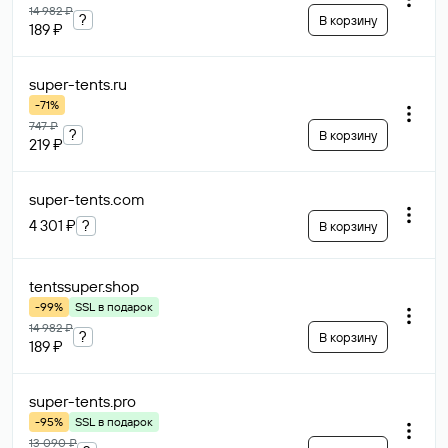
14 982 ₽
?
В корзину
189 ₽
super-tents
.ru
-71%
747 ₽
?
В корзину
219 ₽
super-tents
.com
4 301 ₽
?
В корзину
tentssuper
.shop
-99%
SSL в подарок
14 982 ₽
?
В корзину
189 ₽
super-tents
.pro
-95%
SSL в подарок
13 090 ₽