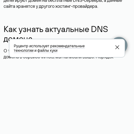
делегируют домен на бесплатные DNS-серверы, а данные
сайта хранятся у другого хостинг-провайдера.
Как узнать актуальные DNS
домена
Руцентр использует
рекомендательные
О том, где можно посмотреть список DNS-серверов для
технологии
и
файлы куки
домена в сервисе Whois, мы написали выше. Порядок
действий такой же, как при определении хостинга: необходимо
ввести доменное имя в поисковую строку Whois, после
получения ответа найти поле «nserver». В нем указаны
актуальные DNS домена.
Расшифровка значения полей
для доменов .ru, .su и .рф:
«nserver»: список DNS-серверов, на которые делегирован
домен