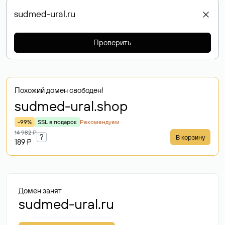
Проверить
Похожий домен свободен!
sudmed-ural
.shop
-99%
SSL в подарок
Рекомендуем
14 982 ₽
?
В корзину
189 ₽
Домен занят
sudmed-ural.ru