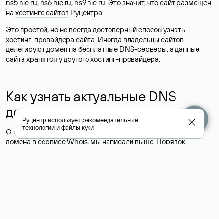
ns5.nic.ru, ns6.nic.ru, ns9.nic.ru. Это значит, что сайт размещен
на
хостинге сайтов
Руцентра.
Это простой, но не всегда достоверный способ узнать
хостинг-провайдера сайта. Иногда владельцы сайтов
делегируют домен на бесплатные DNS-серверы, а данные
сайта хранятся у другого хостинг-провайдера.
Как узнать актуальные DNS
домена
Руцентр использует
рекомендательные
технологии
и
файлы куки
О том, где можно посмотреть список DNS-серверов для
домена в сервисе Whois, мы написали выше. Порядок
действий такой же, как при определении хостинга: необходимо
ввести доменное имя в поисковую строку Whois, после
получения ответа найти поле «nserver». В нем указаны
актуальные DNS домена.
Расшифровка значения полей