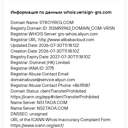
Информация по данным whois.verisign-grs.com
Domain Name: STROYREG.COM
Registry Domain ID: 3126892963_DOMAIN_COM-VRSN
Registrar WHOIS Server: grs-whois.aliyun.com
Registrar URL: http://www.alibabacloud.com
Updated Date: 2026-07-30T11:18:12Z
Creation Date: 2026-07-30T11:18:10Z
Registry Expiry Date: 2027-07-30T11:18:10Z
Registrar: Dominet (HK) Limited
Registrar IANA ID: 3775
Registrar Abuse Contact Email:
domainabuse@service.aliyun
.com
Registrar Abuse Contact Phone: +86.95187
Domain Status: clientTransferProhibited
https://icann.org/epp#clientTransferProhibited
Name Server: NS1.TAOA.COM
Name Server: NS2.TAOA.COM
DNSSEC: unsigned
URL of the ICANN Whois Inaccuracy Complaint Form:
https://www.icann.org/wicf/