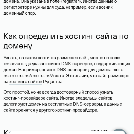
домена. Она указана в поле «registrar». Иногда данные о
регистраторе нужны для суда, например, если возник
доменный спор.
Как определить хостинг сайта по
домену
Узнать, на каком хостинге размещен сайт, можно по полю
«nserver», где указан список DNS-серверов, поддерживающих
домен. Например, список DNS-серверов для домена nic.ru:
ns5.nic.ru, ns6.nic.ru, ns9.nic.ru. Это значит, что сайт размещен
на
хостинге сайтов
Руцентра.
Это простой, но не всегда достоверный способ узнать
хостинг-провайдера сайта. Иногда владельцы сайтов
делегируют домен на бесплатные DNS-серверы, а данные
сайта хранятся у другого хостинг-провайдера.
Как узнать актуальные DNS