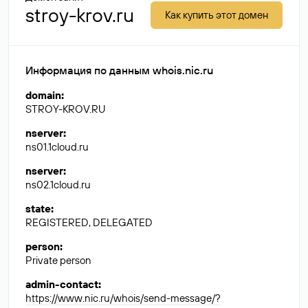
stroy-krov.ru
Как купить этот домен
Информация по данным whois.nic.ru
domain
:
STROY-KROV.RU
nserver
:
ns01.1cloud.ru
nserver
:
ns02.1cloud.ru
state
:
REGISTERED, DELEGATED
person
:
Private person
admin-contact
:
https://www.nic.ru/whois/send-message/?