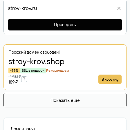
Проверить
Похожий домен свободен!
stroy-krov
.shop
-99%
SSL в подарок
Рекомендуем
14 982 ₽
?
В корзину
189 ₽
Показать еще
Домен занят