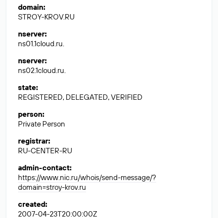
domain
:
STROY-KROV.RU
nserver
:
ns01.1cloud.ru.
nserver
:
ns02.1cloud.ru.
state
:
REGISTERED, DELEGATED, VERIFIED
person
:
Private Person
registrar
:
RU-CENTER-RU
admin-contact
:
https://www.nic.ru/whois/send-message/?
domain=stroy-krov.ru
created
:
2007-04-23T20:00:00Z