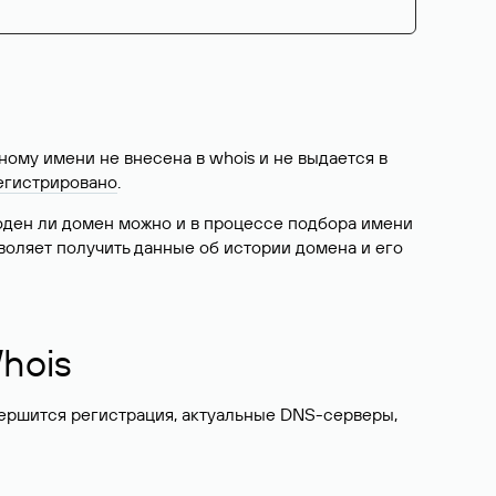
ому имени не внесена в whois и не выдается в
егистрировано
.
боден ли домен можно и в процессе подбора имени
воляет получить данные об истории домена и его
hois
вершится регистрация, актуальные DNS-серверы,