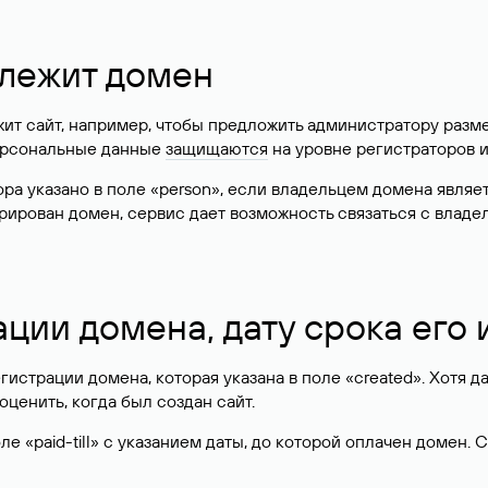
длежит домен
жит сайт, например, чтобы предложить администратору разм
персональные данные
защищаются
на уровне регистраторов 
атора указано в поле «person», если владельцем домена явля
истрирован домен, сервис дает возможность связаться с вла
ации домена, дату срока его
гистрации домена, которая указана в поле «created». Хотя д
оценить, когда был создан сайт.
 «paid-till» с указанием даты, до которой оплачен домен. 