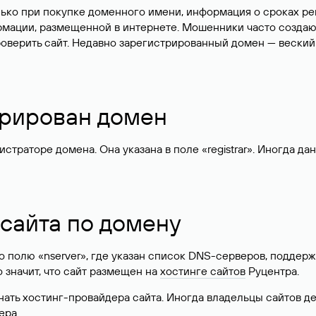
лько при покупке доменного имени, информация о сроках р
ормации, размещенной в интернете. Мошенники часто созда
оверить сайт. Недавно зарегистрированный домен — веский
стрирован домен
раторе домена. Она указана в поле «registrar». Иногда да
 сайта по домену
 по полю «nserver», где указан список DNS-серверов, подд
 Это значит, что сайт размещен на
хостинге сайтов
Руцентра.
знать хостинг-провайдера сайта. Иногда владельцы сайтов 
ера.