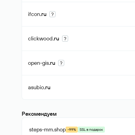
ifcon
.ru
?
clickwood
.ru
?
open-gis
.ru
?
asubio
.ru
Рекомендуем
steps-mm
.shop
-99%
SSL в подарок