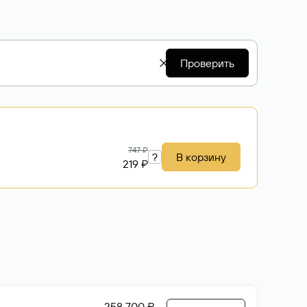
Проверить
747 ₽
?
В корзину
219 ₽
258 700 ₽