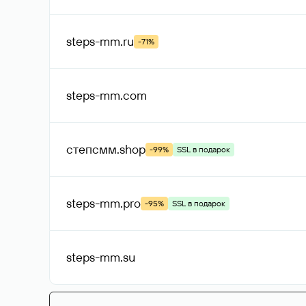
steps-mm
.ru
-71%
steps-mm
.com
степсмм
.shop
-99%
SSL в подарок
steps-mm
.pro
-95%
SSL в подарок
steps-mm
.su