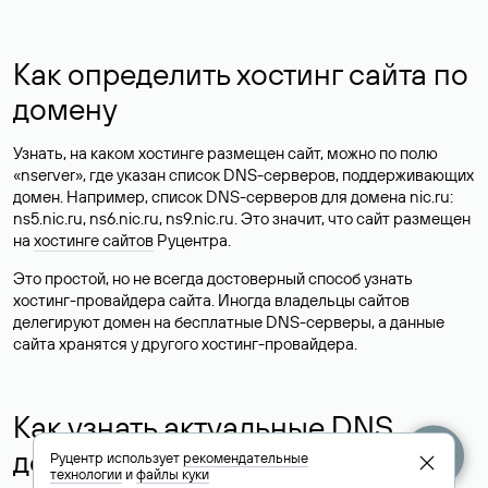
Как определить хостинг сайта по
домену
Узнать, на каком хостинге размещен сайт, можно по полю
«nserver», где указан список DNS-серверов, поддерживающих
домен. Например, список DNS-серверов для домена nic.ru:
ns5.nic.ru, ns6.nic.ru, ns9.nic.ru. Это значит, что сайт размещен
на
хостинге сайтов
Руцентра.
Это простой, но не всегда достоверный способ узнать
хостинг-провайдера сайта. Иногда владельцы сайтов
делегируют домен на бесплатные DNS-серверы, а данные
сайта хранятся у другого хостинг-провайдера.
Как узнать актуальные DNS
домена
Руцентр использует
рекомендательные
технологии
и
файлы куки