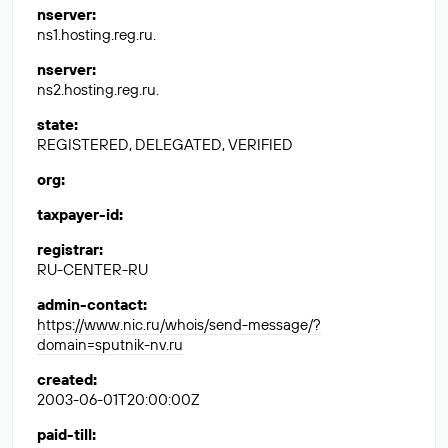
nserver
:
ns1.hosting.reg.ru.
nserver
:
ns2.hosting.reg.ru.
state
:
REGISTERED, DELEGATED, VERIFIED
org
:
taxpayer-id
:
registrar
:
RU-CENTER-RU
admin-contact
:
https://www.nic.ru/whois/send-message/?
domain=sputnik-nv.ru
created
:
2003-06-01T20:00:00Z
paid-till
: