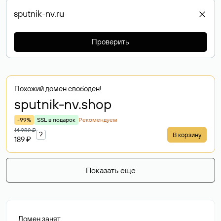
Проверить
Похожий домен свободен!
sputnik-nv
.shop
-99%
SSL в подарок
Рекомендуем
14 982 ₽
?
В корзину
189 ₽
Показать еще
Домен занят