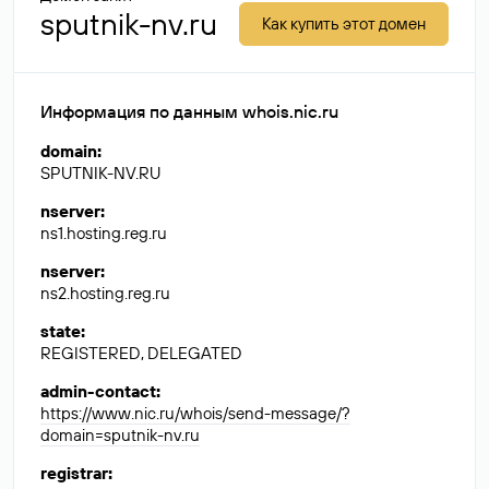
sputnik-nv.ru
Как купить этот домен
Информация по данным whois.nic.ru
domain
:
SPUTNIK-NV.RU
nserver
:
ns1.hosting.reg.ru
nserver
:
ns2.hosting.reg.ru
state
:
REGISTERED, DELEGATED
admin-contact
:
https://www.nic.ru/whois/send-message/?
domain=sputnik-nv.ru
registrar
: