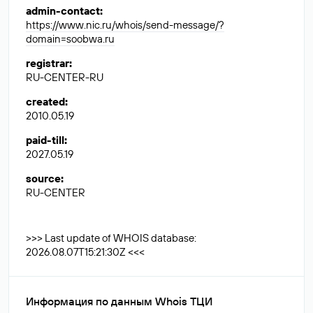
admin-contact
:
https://www.nic.ru/whois/send-message/?
domain=soobwa.ru
registrar
:
RU-CENTER-RU
created
:
2010.05.19
paid-till
:
2027.05.19
source
:
RU-CENTER
>>> Last update of WHOIS database:
2026.08.07T15:21:30Z <<<
Информация по данным Whois ТЦИ