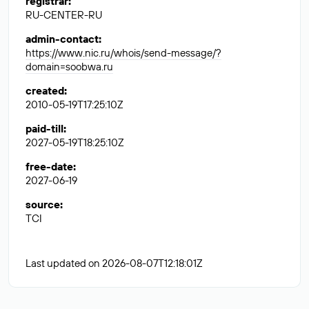
registrar
:
RU-CENTER-RU
admin-contact
:
https://www.nic.ru/whois/send-message/?
domain=soobwa.ru
created
:
2010-05-19T17:25:10Z
paid-till
:
2027-05-19T18:25:10Z
free-date
:
2027-06-19
source
:
TCI
Last updated on 2026-08-07T12:18:01Z