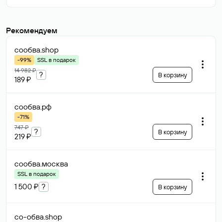
Рекомендуем
сообва
.shop
-99%
SSL в подарок
14 982 ₽
?
В корзину
189 ₽
сообва
.рф
-71%
747 ₽
?
В корзину
219 ₽
сообва
.москва
SSL в подарок
1 500 ₽
?
В корзину
со-обва
.shop