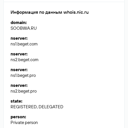
Информация по данным whois.nic.ru
domain
:
SOOBWA.RU
nserver
:
ns1.beget.com
nserver
:
ns2.beget.com
nserver
:
ns1.beget.pro
nserver
:
ns2.beget.pro
state
:
REGISTERED, DELEGATED
person
:
Private person