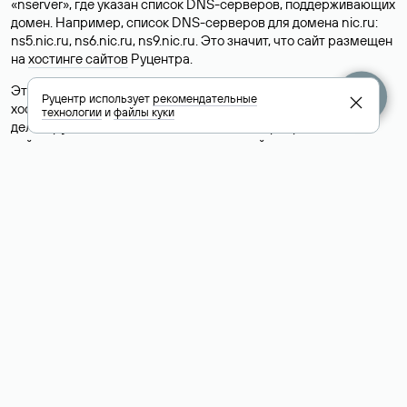
«nserver», где указан список DNS-серверов, поддерживающих
домен. Например, список DNS-серверов для домена nic.ru:
ns5.nic.ru, ns6.nic.ru, ns9.nic.ru. Это значит, что сайт размещен
на
хостинге сайтов
Руцентра.
Это простой, но не всегда достоверный способ узнать
Руцентр использует
рекомендательные
хостинг-провайдера сайта. Иногда владельцы сайтов
технологии
и
файлы куки
делегируют домен на бесплатные DNS-серверы, а данные
сайта хранятся у другого хостинг-провайдера.
Как узнать актуальные DNS
домена
О том, где можно посмотреть список DNS-серверов для
домена в сервисе Whois, мы написали выше. Порядок
действий такой же, как при определении хостинга: необходимо
ввести доменное имя в поисковую строку Whois, после
получения ответа найти поле «nserver». В нем указаны
актуальные DNS домена.