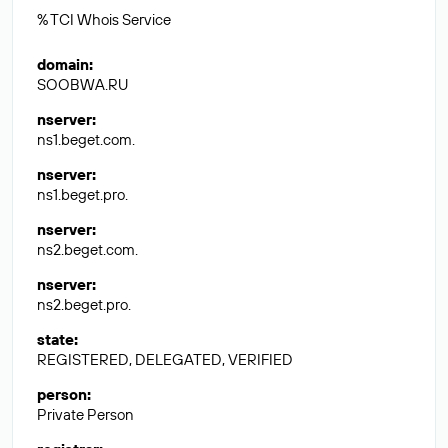
% TCI Whois Service
domain
:
SOOBWA.RU
nserver
:
ns1.beget.com.
nserver
:
ns1.beget.pro.
nserver
:
ns2.beget.com.
nserver
:
ns2.beget.pro.
state
:
REGISTERED, DELEGATED, VERIFIED
person
:
Private Person