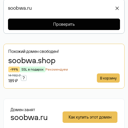
Проверить
Похожий домен свободен!
soobwa
.shop
-99%
SSL в подарок
Рекомендуем
14 982 ₽
?
В корзину
189 ₽
Домен занят
soobwa.ru
Как купить этот домен