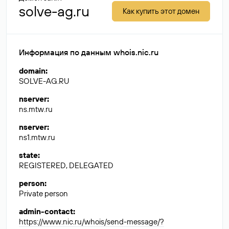
solve-ag.ru
Как купить этот домен
Информация по данным whois.nic.ru
domain
:
SOLVE-AG.RU
nserver
:
ns.mtw.ru
nserver
:
ns1.mtw.ru
state
:
REGISTERED, DELEGATED
person
:
Private person
admin-contact
:
https://www.nic.ru/whois/send-message/?