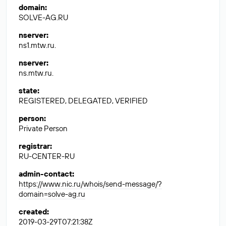
domain
:
SOLVE-AG.RU
nserver
:
ns1.mtw.ru.
nserver
:
ns.mtw.ru.
state
:
REGISTERED, DELEGATED, VERIFIED
person
:
Private Person
registrar
:
RU-CENTER-RU
admin-contact
:
https://www.nic.ru/whois/send-message/?
domain=solve-ag.ru
created
:
2019-03-29T07:21:38Z