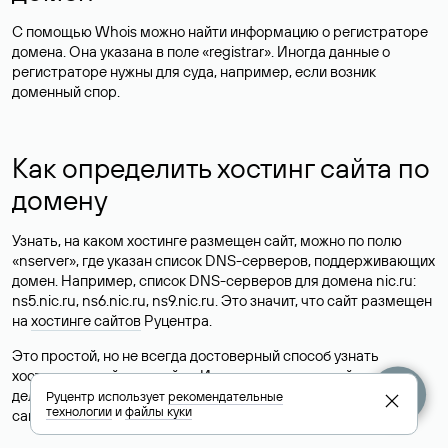
С помощью Whois можно найти информацию о регистраторе
домена. Она указана в поле «registrar». Иногда данные о
регистраторе нужны для суда, например, если возник
доменный спор.
Как определить хостинг сайта по
домену
Узнать, на каком хостинге размещен сайт, можно по полю
«nserver», где указан список DNS-серверов, поддерживающих
домен. Например, список DNS-серверов для домена nic.ru:
ns5.nic.ru, ns6.nic.ru, ns9.nic.ru. Это значит, что сайт размещен
на
хостинге сайтов
Руцентра.
Это простой, но не всегда достоверный способ узнать
хостинг-провайдера сайта. Иногда владельцы сайтов
делегируют домен на бесплатные DNS-серверы, а данные
Руцентр использует
рекомендательные
технологии
и
файлы куки
сайта хранятся у другого хостинг-провайдера.