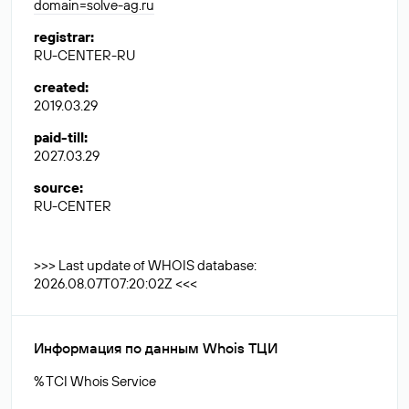
domain=solve-ag.ru
registrar
:
RU-CENTER-RU
created
:
2019.03.29
paid-till
:
2027.03.29
source
:
RU-CENTER
>>> Last update of WHOIS database:
2026.08.07T07:20:02Z <<<
Информация по данным Whois ТЦИ
% TCI Whois Service