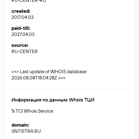
RU-CENTER-RU
created
:
2017.04.03
paid-till
:
2027.04.03
source
:
RU-CENTER
>>> Last update of WHOIS database:
2026.08.08T18:04:28Z <<<
Информация по данным Whois ТЦИ
% TCI Whois Service
domain
:
SNTISTRA.RU