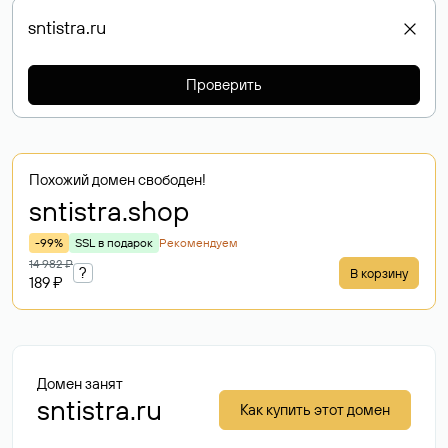
Проверить
Похожий домен свободен!
sntistra
.shop
-99%
SSL в подарок
Рекомендуем
14 982 ₽
?
В корзину
189 ₽
Домен занят
sntistra.ru
Как купить этот домен