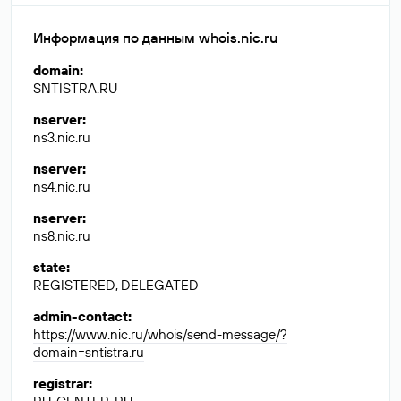
Информация по данным whois.nic.ru
domain
:
SNTISTRA.RU
nserver
:
ns3.nic.ru
nserver
:
ns4.nic.ru
nserver
:
ns8.nic.ru
state
:
REGISTERED, DELEGATED
admin-contact
:
https://www.nic.ru/whois/send-message/?
domain=sntistra.ru
registrar
: