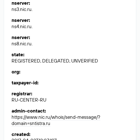
nserver
:
ns3.nic.ru.
nserver
:
ns4.nic.ru.
nserver
:
ns8.nic.ru.
state
:
REGISTERED, DELEGATED, UNVERIFIED
org
:
taxpayer-id
:
registrar
:
RU-CENTER-RU
admin-contact
:
https://www.nic.ru/whois/send-message/?
domain=sntistra.ru
created
: