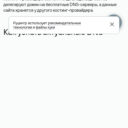
делегируют домен на бесплатные DNS-серверы, а данные
сайта хранятся у другого хостинг-провайдера.
Руцентр использует
рекомендательные
технологии
и
файлы куки
Как узнать актуальные DNS
домена
О том, где можно посмотреть список DNS-серверов для
домена в сервисе Whois, мы написали выше. Порядок
действий такой же, как при определении хостинга: необходимо
ввести доменное имя в поисковую строку Whois, после
получения ответа найти поле «nserver». В нем указаны
актуальные DNS домена.
Расшифровка значения полей
для доменов .ru, .su и .рф:
«nserver»: список DNS-серверов, на которые делегирован