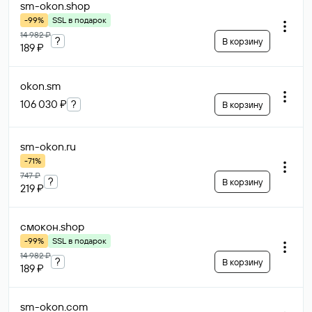
sm-okon
.shop
-99%
SSL в подарок
14 982 ₽
?
В корзину
189 ₽
okon
.sm
106 030 ₽
?
В корзину
sm-okon
.ru
-71%
747 ₽
?
В корзину
219 ₽
смокон
.shop
-99%
SSL в подарок
14 982 ₽
?
В корзину
189 ₽
sm-okon
.com