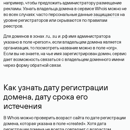
например, чтобы предложить администратору размещение
рекламы. Узнать владельца домена в сервисе Whois можно не
во всех случаях: часто персональные данные
защищаются
на
уровне регистраторов или скрываются по правилам
реестров.
Для доменов в зонах .ru, .su и .рф имя администратора
указано в поле «person», если владельцем домена является
организация, то посмотреть название можно в поле «org».
Если вы не знаете, на чье имя зарегистрирован домен, сервис
дает возможность связаться с владельцем доменного имени
через форму обратной связи.
Как узнать дату регистрации
домена, дату срока его
истечения
В Whois можно проверить возраст сайта по дате регистрации
домена, которая указана в поле «created». Хотя дата
регистрации домена не всегда совпадает с возрастом