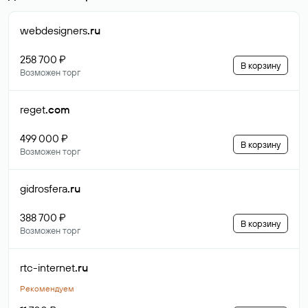
webdesigners
.ru
258 700 ₽
В корзину
Возможен торг
reget
.com
499 000 ₽
В корзину
Возможен торг
gidrosfera
.ru
388 700 ₽
В корзину
Возможен торг
rtc-internet
.ru
Рекомендуем