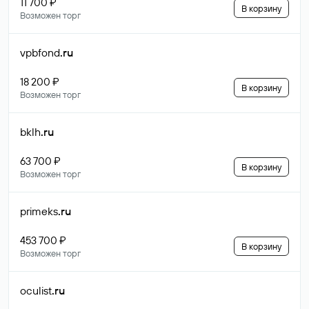
11 700 ₽
В корзину
Возможен торг
vpbfond
.ru
18 200 ₽
В корзину
Возможен торг
bklh
.ru
63 700 ₽
В корзину
Возможен торг
primeks
.ru
453 700 ₽
В корзину
Возможен торг
oculist
.ru