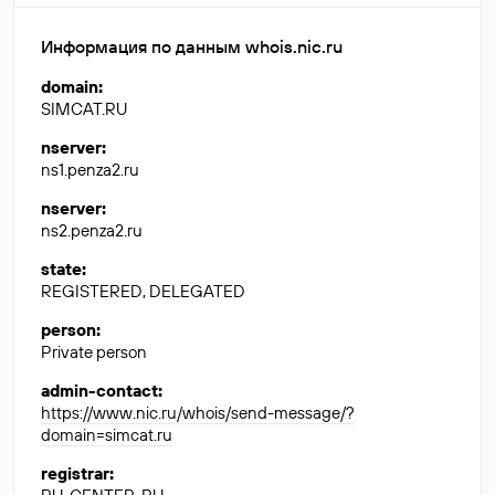
Информация по данным whois.nic.ru
domain
:
SIMCAT.RU
nserver
:
ns1.penza2.ru
nserver
:
ns2.penza2.ru
state
:
REGISTERED, DELEGATED
person
:
Private person
admin-contact
:
https://www.nic.ru/whois/send-message/?
domain=simcat.ru
registrar
: