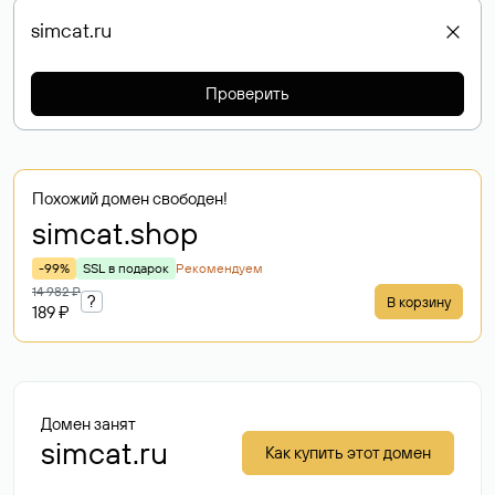
Проверить
Похожий домен свободен!
simcat
.shop
-99%
SSL в подарок
Рекомендуем
14 982 ₽
?
В корзину
189 ₽
Домен занят
simcat.ru
Как купить этот домен