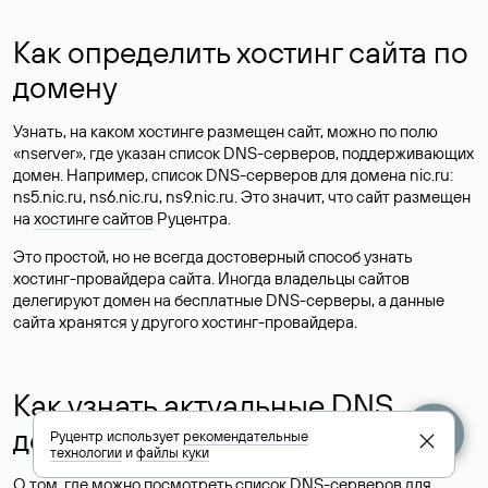
Как определить хостинг сайта по
домену
Узнать, на каком хостинге размещен сайт, можно по полю
«nserver», где указан список DNS-серверов, поддерживающих
домен. Например, список DNS-серверов для домена nic.ru:
ns5.nic.ru, ns6.nic.ru, ns9.nic.ru. Это значит, что сайт размещен
на
хостинге сайтов
Руцентра.
Это простой, но не всегда достоверный способ узнать
хостинг-провайдера сайта. Иногда владельцы сайтов
делегируют домен на бесплатные DNS-серверы, а данные
сайта хранятся у другого хостинг-провайдера.
Как узнать актуальные DNS
домена
Руцентр использует
рекомендательные
технологии
и
файлы куки
О том, где можно посмотреть список DNS-серверов для