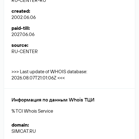
RU-CENTER-RU
created
:
2002.06.06
paid-till
:
2027.06.06
source
:
RU-CENTER
>>> Last update of WHOIS database:
2026.08.07T21:01:06Z <<<
Информация по данным Whois ТЦИ
% TCI Whois Service
domain
:
SIMCAT.RU