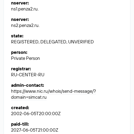
nserver
:
ns1.penza2.ru.
nserver
:
ns2.penza2.ru.
state
:
REGISTERED, DELEGATED, UNVERIFIED
person
:
Private Person
registrar
:
RU-CENTER-RU
admin-contact
:
https://www.nic.ru/whois/send-message/?
domain=simcat.ru
created
:
2002-06-05T20:00:00Z
paid-till
:
2027-06-05T21:00:00Z