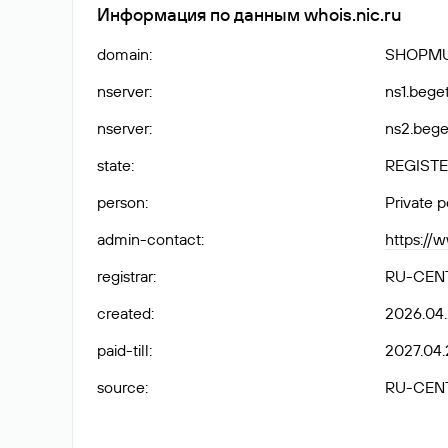
Информация по данным whois.nic.ru
domain
:
SHOPMU
nserver
:
ns1.bege
nserver
:
ns2.beg
state
:
REGISTE
person
:
Private 
admin-contact
:
https:/
registrar
:
RU-CEN
created
:
2026.04.
paid-till
:
2027.04.
source
:
RU-CEN