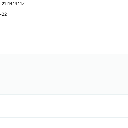
21T14:14:14Z
-22