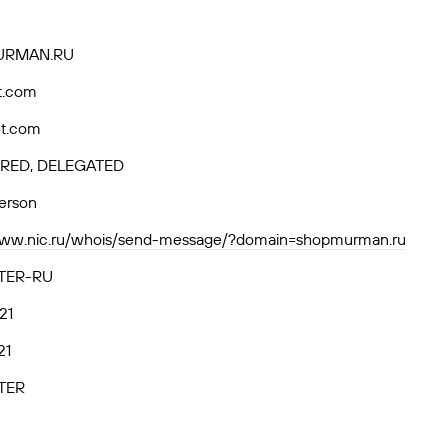
RMAN.RU
t.com
et.com
RED, DELEGATED
person
/www.nic.ru/whois/send-message/?domain=shopmurman.ru
TER-RU
21
21
TER