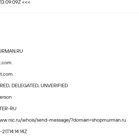
13:09:09Z <<<
RMAN.RU
t.com.
t.com.
RED, DELEGATED, UNVERIFIED
Person
TER-RU
/www.nic.ru/whois/send-message/?domain=shopmurman.ru
21T14:14:14Z