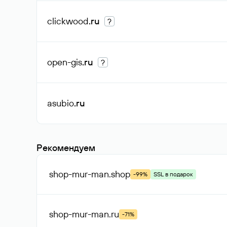
clickwood
.ru
?
open-gis
.ru
?
asubio
.ru
Рекомендуем
shop-mur-man
.shop
-99%
SSL в подарок
shop-mur-man
.ru
-71%