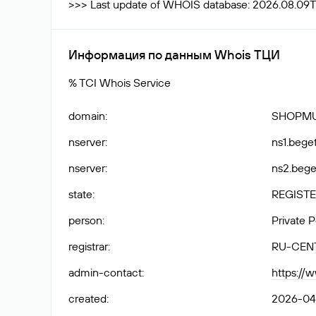
>>> Last update of WHOIS database: 2026.08.09T
Информация по данным Whois ТЦИ
% TCI Whois Service
domain
:
SHOPMU
nserver
:
ns1.bege
nserver
:
ns2.bege
state
:
REGISTE
person
:
Private 
registrar
:
RU-CEN
admin-contact
:
https:/
created
:
2026-04-