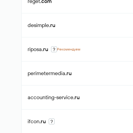
reget
.com
desimple
.ru
riposa
.ru
?
Рекомендуем
perimetermedia
.ru
accounting-service
.ru
ifcon
.ru
?