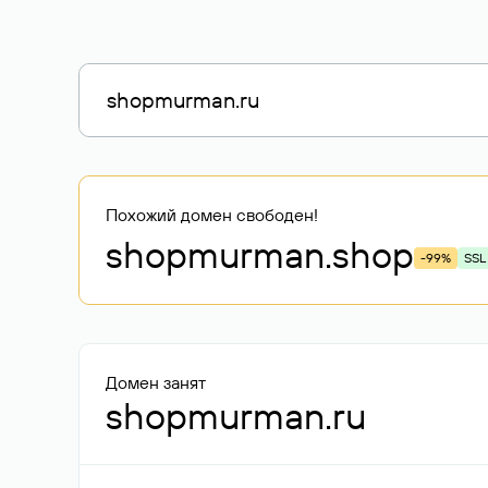
Похожий домен свободен!
shopmurman
.shop
-99%
SSL
Домен занят
shopmurman.ru